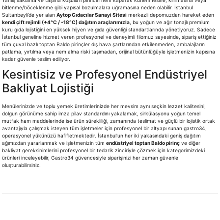
Yanlış saklama ve taşıma koşulları pirincin nem kaparak küflenmesine, kırılmasına veya
bitlenme/böceklenme gibi yapısal bozulmalara uğramasına neden olabilir. İstanbul
Sultanbeyli’de yer alan
Aytop Gıdacılar Sanayi Sitesi
merkezli depomuzdan hareket eden
kendi çift rejimli (+4°C / -18°C) dağıtım araçlarımızla
, bu yoğun ve ağır tonajlı premium
kuru gıda lojistiğini en yüksek hijyen ve gıda güvenliği standartlarında yönetiyoruz. Sadece
İstanbul geneline hizmet veren profesyonel ve deneyimli filomuz sayesinde, sipariş ettiğiniz
tüm çuval bazlı toptan Baldo pirinçler dış hava şartlarından etkilenmeden, ambalajların
patlama, yırtılma veya nem alma riski taşımadan, orijinal bütünlüğüyle işletmenizin kapısına
kadar güvenle teslim ediliyor.
Kesintisiz ve Profesyonel Endüstriyel
Bakliyat Lojistiği
Menülerinizde ve toplu yemek üretimlerinizde her mevsim aynı seçkin lezzet kalitesini,
dolgun görünüme sahip imza pilav standardını yakalamak, sirkülasyonu yoğun temel
mutfak ham maddelerinde ise ürün sürekliliği, zamanında teslimat ve güçlü bir lojistik ortak
avantajıyla çalışmak isteyen tüm işletmeler için profesyonel bir altyapı sunan gastro34,
operasyonel yükünüzü hafifletmektedir. İstanbul'un her iki yakasındaki geniş dağıtım
ağımızdan yararlanmak ve işletmenizin tüm
endüstriyel toptan Baldo pirinç
ve diğer
bakliyat gereksinimlerini profesyonel bir tedarik zinciriyle çözmek için kategorimizdeki
ürünleri inceleyebilir, Gastro34 güvencesiyle siparişinizi her zaman güvenle
oluşturabilirsiniz.