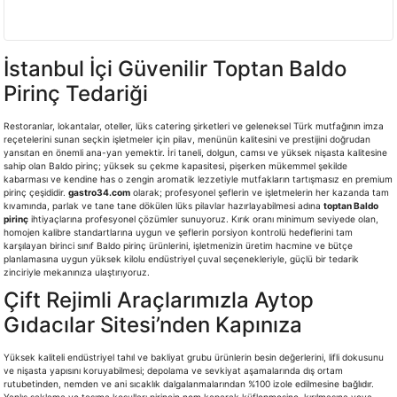
İstanbul İçi Güvenilir Toptan Baldo
Pirinç Tedariği
Restoranlar, lokantalar, oteller, lüks catering şirketleri ve geleneksel Türk mutfağının imza
reçetelerini sunan seçkin işletmeler için pilav, menünün kalitesini ve prestijini doğrudan
yansıtan en önemli ana-yan yemektir. İri taneli, dolgun, camsı ve yüksek nişasta kalitesine
sahip olan Baldo pirinç; yüksek su çekme kapasitesi, pişerken mükemmel şekilde
kabarması ve kendine has o zengin aromatik lezzetiyle mutfakların tartışmasız en premium
pirinç çeşididir.
gastro34.com
olarak; profesyonel şeflerin ve işletmelerin her kazanda tam
kıvamında, parlak ve tane tane dökülen lüks pilavlar hazırlayabilmesi adına
toptan Baldo
pirinç
ihtiyaçlarına profesyonel çözümler sunuyoruz. Kırık oranı minimum seviyede olan,
homojen kalibre standartlarına uygun ve şeflerin porsiyon kontrolü hedeflerini tam
karşılayan birinci sınıf Baldo pirinç ürünlerini, işletmenizin üretim hacmine ve bütçe
planlamasına uygun yüksek kilolu endüstriyel çuval seçenekleriyle, güçlü bir tedarik
zinciriyle mekanınıza ulaştırıyoruz.
Çift Rejimli Araçlarımızla Aytop
Gıdacılar Sitesi’nden Kapınıza
Yüksek kaliteli endüstriyel tahıl ve bakliyat grubu ürünlerin besin değerlerini, lifli dokusunu
ve nişasta yapısını koruyabilmesi; depolama ve sevkiyat aşamalarında dış ortam
rutubetinden, nemden ve ani sıcaklık dalgalanmalarından %100 izole edilmesine bağlıdır.