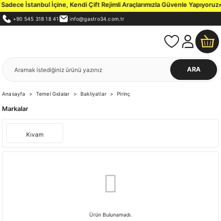
dece İstanbul İçine, Kendi Çift Rejimli Araçlarımızla Güvenle Yapıyoruz.
İs
+90 545 318 18 41
info@gastro34.com.tr
ARA
Anasayfa
Temel Gıdalar
Bakliyatlar
Pirinç
Markalar
Kıvam
Ürün Bulunamadı.