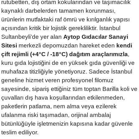
rutubetten, dış ortam kokularından ve taşımacılık
kaynaklı darbelerden tamamen korunması,
ürünlerin mutfaktaki raf ömrü ve kırılganlık yapısı
açısından kritik bir lojistik gerekliliktir. İstanbul
Sultanbeyli’de yer alan
Aytop Gıdacılar Sanayi
Sitesi
merkezli depomuzdan hareket eden
kendi
çift rejimli (+4°C / -18°C) dağıtım araçlarımızla
,
kuru gıda lojistiğini de en yüksek gıda güvenliği ve
muhafaza titizliğiyle yönetiyoruz. Sadece İstanbul
geneline hizmet veren profesyonel filomuz
sayesinde, sipariş ettiğiniz tüm toptan Barilla koli ve
çuvalları dış hava koşullarından etkilenmeden,
paketlerin patlama, nem alma veya ezilerek
ufalanma riski taşımadan, orijinal ambalaj
bütünlüğüyle işletmenizin kapısına kadar güvenle
teslim ediliyor.