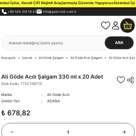
i Çift Rejimli Araçlarımızla Güvenle Yapıyoruz.
İstanbul İçi 3000 TL ve Üze
+90 545 318 18 41
info@gastro34.com.tr
ARA
Anasayfa
İçecek
Ali Göde Şalgam
Ali Göde Acılı Şalgam
Ali Göde Acılı Şa
Ali Göde Acılı Şalgam 330 ml x 20 Adet
Stok Kodu: 77SC15671X
Marka
Ali Göde Acılı
Üretim Yeri
ADANA
₺ 678,82