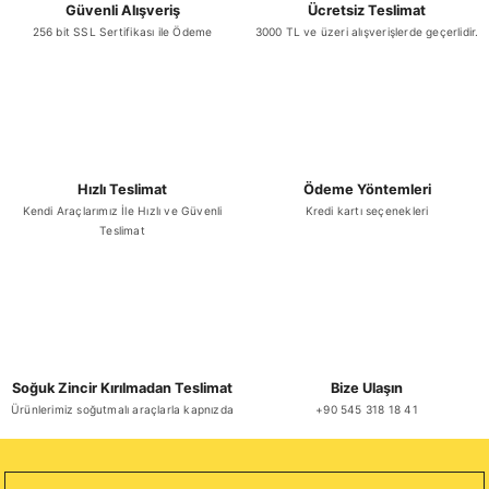
Güvenli Alışveriş
Ücretsiz Teslimat
256 bit SSL Sertifikası ile Ödeme
3000 TL ve üzeri alışverişlerde geçerlidir.
₺ 858,50
Sepete Ekle
Hızlı Teslimat
Ödeme Yöntemleri
Kendi Araçlarımız İle Hızlı ve Güvenli
Kredi kartı seçenekleri
Teslimat
Ali Göde Sade Şalgam 330 ml x 20 Adet
₺ 678,82
Soğuk Zincir Kırılmadan Teslimat
Bize Ulaşın
Ürünlerimiz soğutmalı araçlarla kapnızda
+90 545 318 18 41
Sepete Ekle