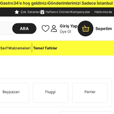
tro34'e hoş geldiniz.
Gönderimlerimizi Sadece İstanbul İçine
Çok Satanlar
Haftanın Ürünleri
Kampanyalar
Hakkımızda
Giriş Yap
ARA
Sepetim
Üye Ol
Sarf Malzemeleri
Temel Tatlılar
Beypazarı
Fiuggi
Perrier