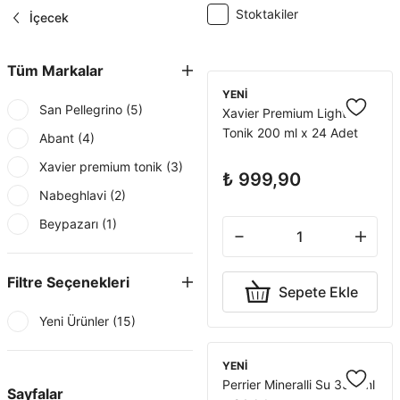
Stoktakiler
İçecek
Tüm Markalar
YENİ
San Pellegrino (5)
Xavier Premium Light
Tonik 200 ml x 24 Adet
Abant (4)
Xavier premium tonik (3)
₺ 999,90
Nabeghlavi (2)
Beypazarı (1)
Fiuggi (1)
Filtre Seçenekleri
Perrier (1)
Sepete Ekle
Yeni Ürünler (15)
YENİ
Perrier Mineralli Su 330 ml
Sayfalar