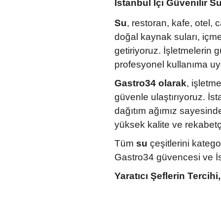
İstanbul İçi Güvenilir S
Su
, restoran, kafe, otel,
doğal kaynak suları, içme
getiriyoruz. İşletmelerin 
profesyonel kullanıma u
Gastro34 olarak
, işletm
güvenle ulaştırıyoruz. İs
dağıtım ağımız sayesinde 
yüksek kalite ve rekabetçi
Tüm
su
çeşitlerini katego
Gastro34 güvencesi ve İsta
Yaratıcı Şeflerin Tercih