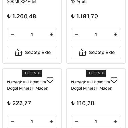
200MLX24Adet
12 Adet
₺ 1.260,48
₺ 1.181,70
Sepete Ekle
Sepete Ekle
TÜKENDİ
TÜKENDİ
Nabeghlavi Premium
Nabeghlavi Premium
Doğal Mineralli Maden
Doğal Mineralli Maden
Suyu Pet 500 ml x 12
Suyu Pet 1 Litre x 6 Adet
Adet
₺ 222,77
₺ 116,28