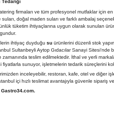
u Tedariği
 catering firmaları ve tüm profesyonel mutfaklar için en
 suları, doğal maden suları ve farklı ambalaj seçenek
günlük tüketim ihtiyaçlarına uygun olarak sunulan ürünle
ygundur.
elerin ihtiyaç duyduğu
su
ürünlerini düzenli stok yapım
tanbul Sultanbeyli Aytop Gıdacılar Sanayi Sitesi'nde
zamanında teslim edilmektedir. İthal ve yerli markala
 fiyatlarla sunuyor, işletmelerin tedarik süreçlerini ko
rimizden inceleyebilir, restoran, kafe, otel ve diğer i
nbul içi hızlı teslimat avantajıyla güvenle sipariş ver
i, Gastro34.com.