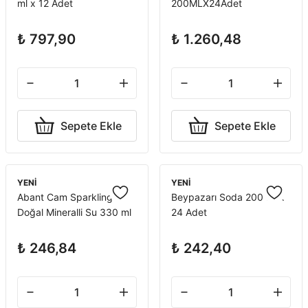
ml x 12 Adet
200MLX24Adet
₺ 797,90
₺ 1.260,48
Sepete Ekle
Sepete Ekle
YENİ
YENİ
Abant Cam Sparkling
Beypazarı Soda 200 ml x
Doğal Mineralli Su 330 ml
24 Adet
x 12 Adet
₺ 246,84
₺ 242,40