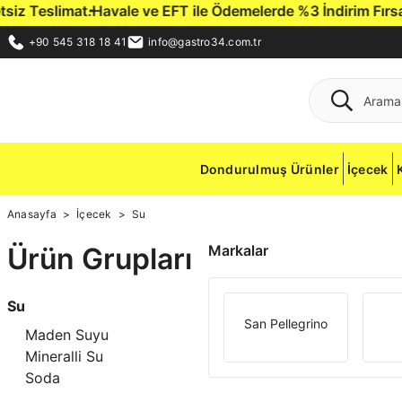
 Teslimat.
Havale ve EFT ile Ödemelerde %3 İndirim Fırsatı.
G
+90 545 318 18 41
info@gastro34.com.tr
Dondurulmuş Ürünler
İçecek
Anasayfa
İçecek
Su
Ürün Grupları
Markalar
Su
San Pellegrino
Maden Suyu
Mineralli Su
Soda