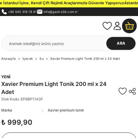
tanbul İçine, Kendi Çift Rejimli Araçlarımızla Güvenle Yapıyoruz.
İstanbul 
+90 545 318 18 41
info@gastro34.com.tr
ARA
Anasayfa
İçecek
Su
Xavier Premium Light Tonik 200 ml x 24 Adet
YENİ
Xavier Premium Light Tonik 200 ml x 24
Adet
Stok Kodu: EP6BP11A3F
Marka
Xavier premium tonik
₺ 999,90