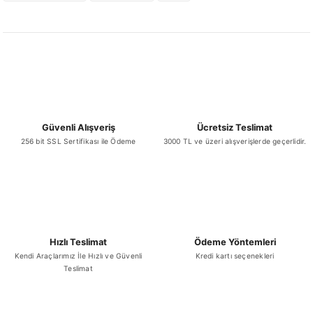
Bu ürüne benzer farklı alternatifler olmalı.
Sepete Ekle
Gönder
Güvenli Alışveriş
Ücretsiz Teslimat
256 bit SSL Sertifikası ile Ödeme
3000 TL ve üzeri alışverişlerde geçerlidir.
Hızlı Teslimat
Ödeme Yöntemleri
Kendi Araçlarımız İle Hızlı ve Güvenli
Kredi kartı seçenekleri
Teslimat