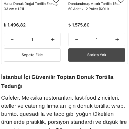
Haba Donuk Doğal Tortilla Ekmeği
Dondurulmuş Mısırlı Tortilla 15cm
33 cm x 12'li
60 Adet x 12 Paket (KOLİ)
₺ 1.496,82
₺ 1.575,60
Sepete Ekle
Stokta Yok
İstanbul İçi Güvenilir Toptan Donuk Tortilla
Tedariği
Cafeler, Meksika restoranları, fast-food zincirleri,
oteller ve catering firmaları için donuk tortilla; wrap,
burrito, quesadilla ve taco gibi yoğun tüketilen
ürünlerde pratiklik, porsiyon standardı ve düşük fire