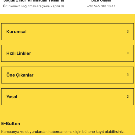
Soğuk Zincir Kırılmadan Teslimat
Bize Ulaşın
Ürünlerimiz soğutmalı araçlarla kapnızda
+90 545 318 18 41
Kurumsal
Hızlı Linkler
Öne Çıkanlar
Yasal
E-Bülten
Kampanya ve duyurulardan haberdar olmak için bültene kayıt olabilirsiniz.