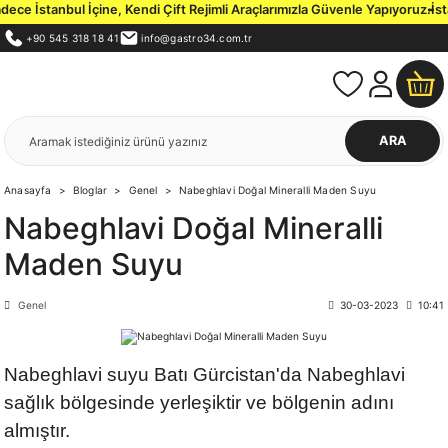
e İstanbul İçine, Kendi Çift Rejimli Araçlarımızla Güvenle Yapıyoruz.
İstan
+90 545 318 18 41
info@gastro34.com.tr
ARA
Anasayfa
Bloglar
Genel
Nabeghlavi Doğal Mineralli Maden Suyu
Nabeghlavi Doğal Mineralli
Maden Suyu
Genel
30-03-2023
10:41
Nabeghlavi suyu Batı Gürcistan'da Nabeghlavi
sağlık bölgesinde yerleşiktir ve bölgenin adını
almıştır.