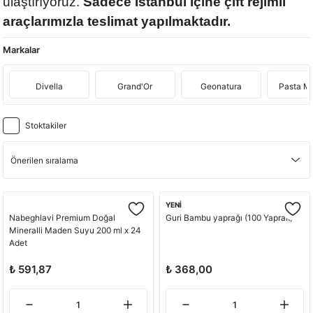
ulaştırıyoruz.
Sadece İstanbul içine çift rejimli
araçlarımızla teslimat yapılmaktadır.
Markalar
Divella
Grand'Or
Geonatura
Pasta M
Stoktakiler
YENİ
Nabeghlavi Premium Doğal
Guri Bambu yaprağı (100 Yaprak)
Mineralli Maden Suyu 200 ml x 24
Adet
₺ 591,87
₺ 368,00