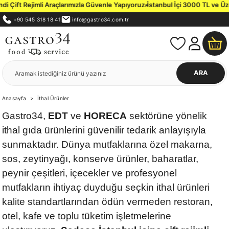
ejimli Araçlarımızla Güvenle Yapıyoruz.
İstanbul İçi 3000 TL ve Üzeri Sipar
+90 545 318 18 41
info@gastro34.com.tr
ARA
Anasayfa
İthal Ürünler
Gastro34,
EDT
ve
HORECA
sektörüne yönelik
ithal gıda ürünlerini güvenilir tedarik anlayışıyla
sunmaktadır. Dünya mutfaklarına özel makarna,
sos, zeytinyağı, konserve ürünler, baharatlar,
peynir çeşitleri, içecekler ve profesyonel
mutfakların ihtiyaç duyduğu seçkin ithal ürünleri
kalite standartlarından ödün vermeden restoran,
otel, kafe ve toplu tüketim işletmelerine