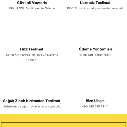
Güvenli Alışveriş
Ücretsiz Teslimat
256 bit SSL Sertifikası ile Ödeme
3000 TL ve üzeri alışverişlerde geçerlidir.
₺ 678,82
Sepete Ekle
Hızlı Teslimat
Ödeme Yöntemleri
Kendi Araçlarımız İle Hızlı ve Güvenli
Kredi kartı seçenekleri
Teslimat
Ali Göde Sade Şalgam 330 ml x 20 Adet
₺ 678,82
Soğuk Zincir Kırılmadan Teslimat
Bize Ulaşın
Ürünlerimiz soğutmalı araçlarla kapnızda
+90 545 318 18 41
Sepete Ekle