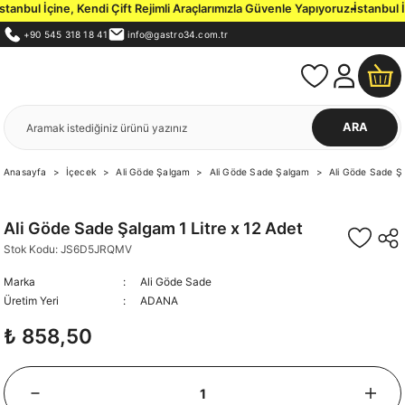
nbul İçine, Kendi Çift Rejimli Araçlarımızla Güvenle Yapıyoruz.
İstanbul İç
+90 545 318 18 41
info@gastro34.com.tr
ARA
Anasayfa
İçecek
Ali Göde Şalgam
Ali Göde Sade Şalgam
Ali Göde Sade Şa
Ali Göde Sade Şalgam 1 Litre x 12 Adet
Stok Kodu: JS6D5JRQMV
Marka
Ali Göde Sade
Üretim Yeri
ADANA
₺ 858,50