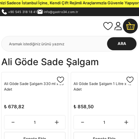
i Sadece İstanbul İçine, Kendi Çift Rejimli Araçlarımızla Güvenle Yapıyoru
+90 545 318 18 41
info@gastro34.com.tr
ARA
Ali Göde Sade Şalgam
Ali Göde Sade Şalgam 330 ml x 20
Ali Göde Sade Şalgam 1 Litre x 12
Adet
Adet
₺ 678,82
₺ 858,50
Sepete Ekle
Sepete Ekle