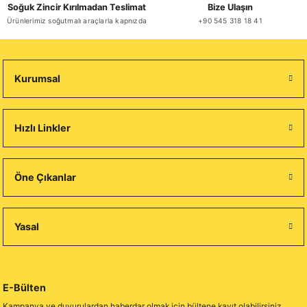
Soğuk Zincir Kırılmadan Teslimat
Bize Ulaşın
Ürünlerimiz soğutmalı araçlarla kapnızda
+90 545 318 18 41
Kurumsal
Hızlı Linkler
Öne Çıkanlar
Yasal
E-Bülten
Kampanya ve duyurulardan haberdar olmak için bültene kayıt olabilirsiniz.