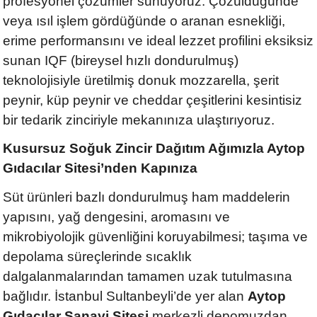
profesyonel çözümler sunuyoruz. Çözüldüğünde
veya ısıl işlem gördüğünde o aranan esnekliği,
erime performansını ve ideal lezzet profilini eksiksiz
sunan IQF (bireysel hızlı dondurulmuş)
teknolojisiyle üretilmiş donuk mozzarella, şerit
peynir, küp peynir ve cheddar çeşitlerini kesintisiz
bir tedarik zinciriyle mekanınıza ulaştırıyoruz.
Kusursuz Soğuk Zincir Dağıtım Ağımızla Aytop
Gıdacılar Sitesi’nden Kapınıza
Süt ürünleri bazlı dondurulmuş ham maddelerin
yapısını, yağ dengesini, aromasını ve
mikrobiyolojik güvenliğini koruyabilmesi; taşıma ve
depolama süreçlerinde sıcaklık
dalgalanmalarından tamamen uzak tutulmasına
bağlıdır. İstanbul Sultanbeyli’de yer alan
Aytop
Gıdacılar Sanayi Sitesi
merkezli depomuzdan