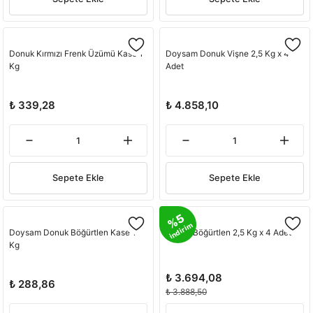
Donuk Kırmızı Frenk Üzümü Kase 1
Doysam Donuk Vişne 2,5 Kg x 4
Kg
Adet
₺ 339,28
₺ 4.858,10
Sepete Ekle
Sepete Ekle
%5
indirim
Doysam Donuk Böğürtlen Kase 1
Donuk Böğürtlen 2,5 Kg x 4 Adet
Kg
₺ 3.694,08
₺ 288,86
₺ 3.888,50