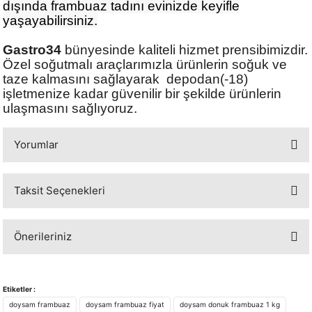
dışında frambuaz tadını evinizde keyifle
yaşayabilirsiniz.
Gastro34
bünyesinde kaliteli hizmet prensibimizdir.
Özel soğutmalı araçlarımızla ürünlerin soğuk ve
taze kalmasını sağlayarak depodan(-18)
işletmenize kadar güvenilir bir şekilde ürünlerin
ulaşmasını sağlıyoruz.
Yorumlar
Taksit Seçenekleri
Bu ürüne ilk yorumu siz yapın!
Önerileriniz
Yorum Yaz
Bu ürünün fiyat bilgisi, resim, ürün açıklamalarında ve diğer konularda
yetersiz gördüğünüz noktaları öneri formunu kullanarak tarafımıza
Etiketler :
iletebilirsiniz.
doysam frambuaz
doysam frambuaz fiyat
doysam donuk frambuaz 1 kg
Görüş ve önerileriniz için teşekkür ederiz.