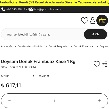
bul İçine, Kendi Çift Rejimli Araçlarımızla Güvenle Yapıyoruz.
İstanbul İçi
+90 545 318 18 41
info@gastro34.com.tr
ARA
Anasayfa
Dondurulmuş Ürünler
Donuk Meyveler
Donuk Frambuaz
Doysam
Doysam Donuk Frambuaz Kase 1 Kg
Stok Kodu: 3ZETGXBQD4
Marka
Doysam
₺ 617,11