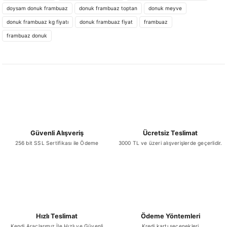
doysam donuk frambuaz
donuk frambuaz toptan
donuk meyve
donuk frambuaz kg fiyatı
donuk frambuaz fiyat
frambuaz
Ürün resmi kalitesiz, bozuk veya görüntülenemiyor.
frambuaz donuk
Ürün açıklamasında eksik bilgiler bulunuyor.
Ürün bilgilerinde hatalar bulunuyor.
Ürün fiyatı diğer sitelerden daha pahalı.
Bu ürüne benzer farklı alternatifler olmalı.
Güvenli Alışveriş
Ücretsiz Teslimat
256 bit SSL Sertifikası ile Ödeme
3000 TL ve üzeri alışverişlerde geçerlidir.
Gönder
Hızlı Teslimat
Ödeme Yöntemleri
Kendi Araçlarımız İle Hızlı ve Güvenli
Kredi kartı seçenekleri