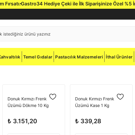
rsatı.
Gastro34 Hediye Çeki ile İlk Siparişinize Özel %5 İndir
Kahvaltılık
Temel Gıdalar
Pastacılık Malzemeleri
İthal Ürünler
Donuk Kırmızı Frenk
Donuk Kırmızı Frenk
Üzümü Dökme 10 Kg
Üzümü Kase 1 Kg
₺ 3.151,20
₺ 339,28