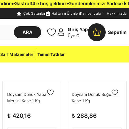
im.
Gastro34'e hoş geldiniz.
Gönderimlerimizi Sadece İstanbu
Çok Satanlar
Haftanın Ürünleri
Kampanyalar
Hakkımızda
Giriş Yap
ARA
Sepetim
Üye Ol
Sarf Malzemeleri
Temel Tatlılar
Doysam Donuk Yaban
Doysam Donuk Böğürtlen
Mersini Kase 1 Kg
Kase 1 Kg
₺ 420,16
₺ 288,86