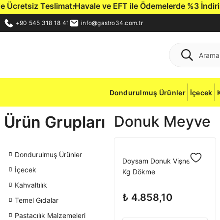
cretsiz Teslimat.
Havale ve EFT ile Ödemelerde %3 İndirim Fı
+90 545 318 18 41
info@gastro34.com.tr
Dondurulmuş Ürünler
İçecek
Ürün Grupları
Donuk Meyve
Dondurulmuş Ürünler
Doysam Donuk Vişne 10
İçecek
Kg Dökme
Kahvaltılık
₺ 4.858,10
Temel Gıdalar
Pastacılık Malzemeleri