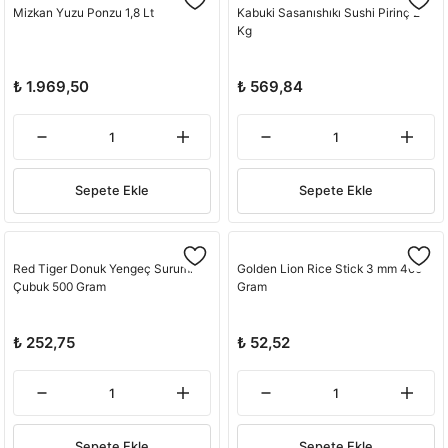
Mizkan Yuzu Ponzu 1,8 Lt
Kabuki Sasanıshıkı Sushi Pirinç 2
Kg
₺ 1.969,50
₺ 569,84
Sepete Ekle
Sepete Ekle
Red Tiger Donuk Yengeç Surumi
Golden Lion Rice Stick 3 mm 400
Çubuk 500 Gram
Gram
₺ 252,75
₺ 52,52
Sepete Ekle
Sepete Ekle