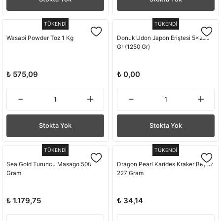
TÜKENDİ
TÜKENDİ
Wasabi Powder Toz 1 Kg
Donuk Udon Japon Eriştesi 5x250
Gr (1250 Gr)
₺ 575,09
₺ 0,00
Stokta Yok
Stokta Yok
TÜKENDİ
TÜKENDİ
Sea Gold Turuncu Masago 500
Dragon Pearl Karides Kraker Beyaz
Gram
227 Gram
₺ 1.179,75
₺ 34,14