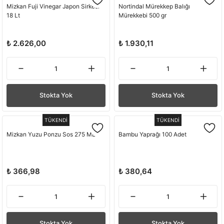
Mizkan Fuji Vinegar Japon Sirkesi
Nortindal Mürekkep Balığı
18 Lt
Mürekkebi 500 gr
₺ 2.626,00
₺ 1.930,11
Stokta Yok
Stokta Yok
TÜKENDİ
TÜKENDİ
Mizkan Yuzu Ponzu Sos 275 ML
Bambu Yaprağı 100 Adet
₺ 366,98
₺ 380,64
Stokta Yok
Stokta Yok