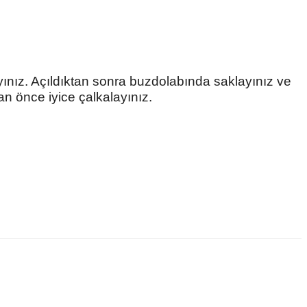
ayınız. Açıldıktan sonra buzdolabında saklayınız ve
an önce iyice çalkalayınız.
 ve diğer konularda yetersiz gördüğünüz noktaları öneri formunu
ne ilk yorumu siz yapın!
Yorum Yaz