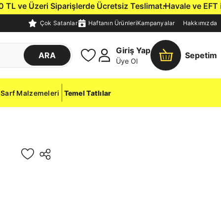
 ve Üzeri Siparişlerde Ücretsiz Teslimat.
Havale ve EFT ile 
Çok Satanlar
Haftanın Ürünleri
Kampanyalar
Hakkımızda
Giriş Yap
ARA
Sepetim
Üye Ol
Sarf Malzemeleri
Temel Tatlılar