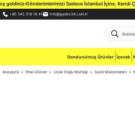
eldiniz.
Gönderimlerimizi Sadece İstanbul İçine, Kendi Çift 
+90 545 318 18 41
info@gastro34.com.tr
Dondurulmuş Ürünler
İçecek
Anasayfa
İthal Ürünler
Uzak Doğu Mutfağı
Sushi Malzemeleri