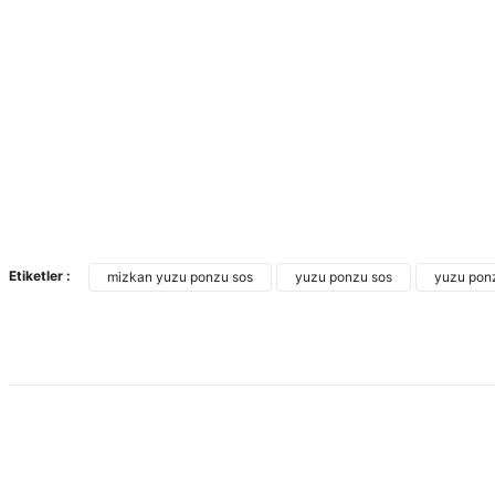
Etiketler :
mizkan yuzu ponzu sos
yuzu ponzu sos
yuzu pon