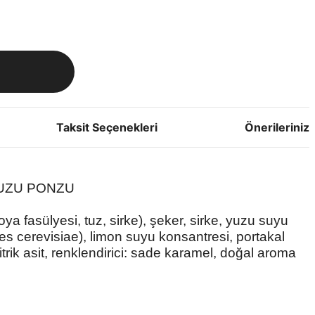
Taksit Seçenekleri
Önerileriniz
 YUZU PONZU
a fasülyesi, tuz, sirke), şeker, sirke, yuzu suyu
s cerevisiae), limon suyu konsantresi, portakal
itrik asit, renklendirici: sade karamel, doğal aroma