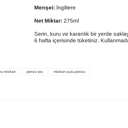
Menşei:
İngiltere
Net Miktar:
275ml
Serin, kuru ve karanlık bir yerde sakl
6 hafta içerisinde tüketiniz. Kullanmad
Bu ürünün fiyat bilgisi, resim, ürün açıklamalarında
kullanarak tarafımıza iletebilirsiniz.
Bu ürü
Görüş ve önerileriniz için teşekkür ederiz.
zu mizkan
ponzu sos
mizkan yuzu ponzu
Ürün resmi kalitesiz, bozuk veya görüntülenemiyor.
Ürün açıklamasında eksik bilgiler bulunuyor.
Ürün bilgilerinde hatalar bulunuyor.
Ürün fiyatı diğer sitelerden daha pahalı.
Bu ürüne benzer farklı alternatifler olmalı.