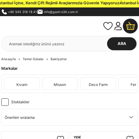
l İçine, Kendi Çift Rejimli Araçlarımızla Güvenle Yapıyoruz.
İstanbul İçi 3
+90 545 318 18 41
info@gastro34.com.tr
ARA
Anasayfa
Temel Gıdalar
Bakliyatlar
Markalar
Kıvam
Misson
Deco Farm
Ferr
Stoktakiler
YENİ