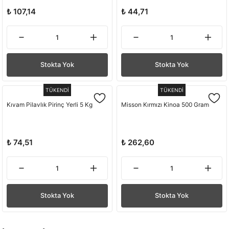
₺ 107,14
₺ 44,71
Stokta Yok
Stokta Yok
TÜKENDİ
TÜKENDİ
Kıvam Pilavlık Pirinç Yerli 5 Kg
Misson Kırmızı Kinoa 500 Gram
₺ 74,51
₺ 262,60
Stokta Yok
Stokta Yok