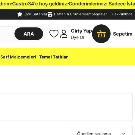
Gastro34'e hoş geldiniz.
Gönderimlerimizi Sadece İstanbul İç
Çok Satanlar
Haftanın Ürünleri
Kampanyalar
Hakkımızda
Giriş Yap
ARA
Sepetim
Üye Ol
Sarf Malzemeleri
Temel Tatlılar