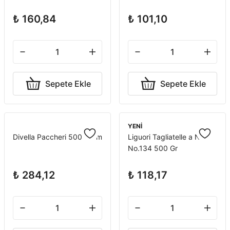
₺ 160,84
₺ 101,10
Sepete Ekle
Sepete Ekle
YENİ
Divella Paccheri 500 Gram
Liguori Tagliatelle a Nido
No.134 500 Gr
₺ 284,12
₺ 118,17