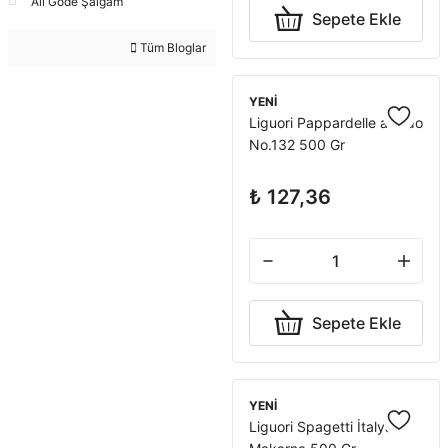
Ali Göde Şalgam
Sepete Ekle
Tüm Bloglar
YENİ
Liguori Pappardelle a Nido
No.132 500 Gr
₺ 127,36
Sepete Ekle
YENİ
Liguori Spagetti İtalyan