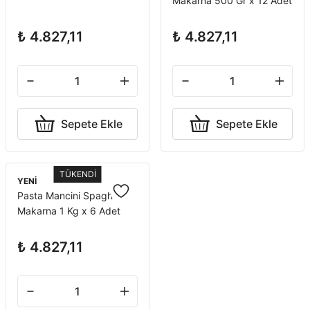
Makarna 500 Gr x 12 Adet
₺ 4.827,11
₺ 4.827,11
Sepete Ekle
Sepete Ekle
TÜKENDİ
YENİ
Pasta Mancini Spaghetti
Makarna 1 Kg x 6 Adet
₺ 4.827,11