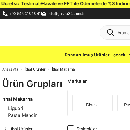
siz Teslimat.
Havale ve EFT ile Ödemelerde %3 İndirim Fırsat
+90 545 318 18 41
info@gastro34.com.tr
Dondurulmuş Ürünler
İçecek
Anasayfa
İthal Ürünler
İthal Makarna
Ürün Grupları
Markalar
İthal Makarna
Divella
Pa
Liguori
Pasta Mancini
Stoktakiler
İthal Ürünler