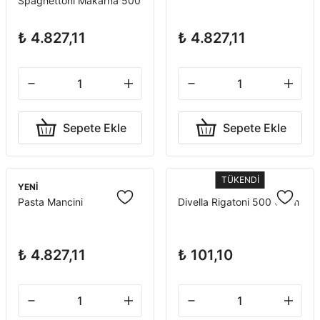
Spaghettoni Makarna 500
Gr x 12 Adet
₺ 4.827,11
₺ 4.827,11
Sepete Ekle
Sepete Ekle
TÜKENDİ
YENİ
Pasta Mancini
Divella Rigatoni 500 Gram
₺ 4.827,11
₺ 101,10