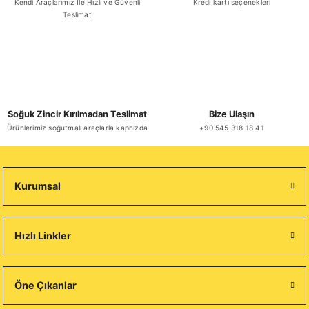
Kendi Araçlarımız İle Hızlı ve Güvenli
Kredi kartı seçenekleri
Pasta Mancini Spaghettoni Makarna 500 Gr x 12 Adet
Teslimat
₺ 4.827,11
Soğuk Zincir Kırılmadan Teslimat
Bize Ulaşın
Sepete Ekle
Ürünlerimiz soğutmalı araçlarla kapnızda
+90 545 318 18 41
Kurumsal
Hızlı Linkler
Öne Çıkanlar