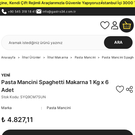
 Çift Rejimli Araçlarımızla Güvenle Yapıyoruz.
İstanbul İçi 3000 TL ve Üzer
+90 545 318 18 41
info@gastro34.com.tr
ARA
Anasayfa
İthal Ürünler
İthal Makarna
Pasta Mancini
Pasta Mancini Spaghe
YENİ
Pasta Mancini Spaghetti Makarna 1 Kg x 6
Adet
Stok Kodu: SYQ9CM7SUN
Marka
Pasta Mancini
₺ 4.827,11