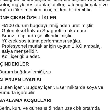
koli içeriğiyle restoranlar, oteller, catering firmaları ve
yoğun tüketim noktaları için ideal bir tercihtir.
ÖNE ÇIKAN ÖZELLİKLER
• %100 durum buğdayı irmiğinden üretilmiştir.
• Geleneksel İtalyan Spaghetti makarnası.
• Bronz kalıplarda şekillendirilmiştir.
• Yüksek sos tutma performansı sağlar.
• Profesyonel mutfaklar için uygun 1 KG ambalaj.
• İtalya menşeilidir.
• Koli içeriği: 6 adet.
İÇİNDEKİLER
Durum buğdayı irmiği, su.
ALERJEN UYARISI
Gluten içerir. Buğday içerir. Eser miktarda soya ve
yumurta içerebilir.
SAKLAMA KOŞULLARI
Serin, kuru ve güneş ışığından uzak bir ortamda