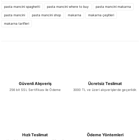
pasta mancini spaghetti
pasta mancini where to buy
pasta mancini makarna
Ürün bilgilerinde hatalar bulunuyor.
₺ 4.827,11
pasta mancini
pasta mancini shop
makarna
makarna çeşitleri
Ürün fiyatı diğer sitelerden daha pahalı.
makarna tarifleri
Bu ürüne benzer farklı alternatifler olmalı.
Sepete Ekle
YENİ
Pasta Mancini Linguine Makarna 500 Gr x 12 Adet
Gönder
Güvenli Alışveriş
Ücretsiz Teslimat
₺ 4.827,11
256 bit SSL Sertifikası ile Ödeme
3000 TL ve üzeri alışverişlerde geçerlidir.
Sepete Ekle
Hızlı Teslimat
Ödeme Yöntemleri
YENİ