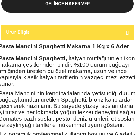
GELİNCE HABER VER
Ürün Bilgisi
Pasta Mancini Spaghetti Makarna 1 Kg x 6 Adet
Pasta Mancini Spaghetti,
İtalyan mutfağının en ikon
makarna çeşitlerinden biridir. %100 durum buğdayı
irmiğinden üretilen bu özel makarna, uzun ve ince
yapısıyla klasik İtalyan tariflerinin vazgeçilmez lezzeti
sunar.
Pasta Mancini'nin kendi tarlalarında yetiştirdiği duru
buğdaylarından üretilen Spaghetti, bronz kalıplardan
geçirilerek hazırlanır. Bu sayede yüzeyi sosları daha
iyi tutar ve her lokmada yoğun lezzet deneyimi sağlar
Domates bazlı soslar, pesto, deniz ürünleri, et sosları
ve zeytinyağlı tariflerle mükemmel uyum gösterir.
1 kilogramlık profesyonel kullanım boyutu ve 6 adetli