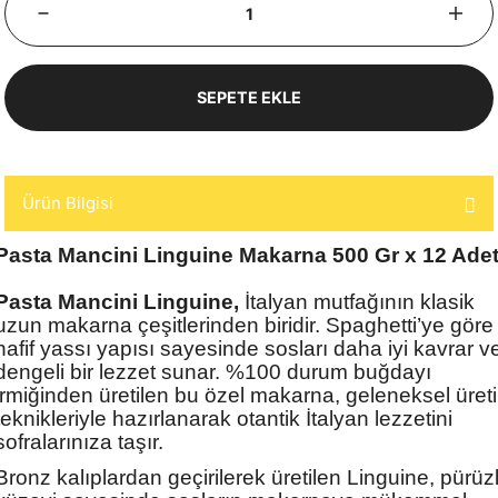
SEPETE EKLE
Ürün Bilgisi
Pasta Mancini Linguine Makarna 500 Gr x 12 Ade
Pasta Mancini Linguine,
İtalyan mutfağının klasik
uzun makarna çeşitlerinden biridir. Spaghetti’ye göre
hafif yassı yapısı sayesinde sosları daha iyi kavrar v
dengeli bir lezzet sunar. %100 durum buğdayı
irmiğinden üretilen bu özel makarna, geleneksel üret
teknikleriyle hazırlanarak otantik İtalyan lezzetini
sofralarınıza taşır.
Bronz kalıplardan geçirilerek üretilen Linguine, pürüz