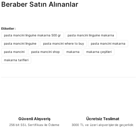
Beraber Satın Alınanlar
iletebilirsiniz.
Görüş ve önerileriniz için teşekkür ederiz.
YENİ
Pasta Mancini
Ürün resmi kalitesiz, bozuk veya görüntülenemiyor.
Etiketler :
pasta mancini linguine makarna 500 gr
pasta mancini linguine makarna
Ürün açıklamasında eksik bilgiler bulunuyor.
pasta mancini linguine
pasta mancini where to buy
pasta mancini makarna
Ürün bilgilerinde hatalar bulunuyor.
₺ 4.827,11
pasta mancini
pasta mancini shop
makarna
makarna çeşitleri
Ürün fiyatı diğer sitelerden daha pahalı.
makarna tarifleri
Bu ürüne benzer farklı alternatifler olmalı.
Sepete Ekle
YENİ
Pasta Mancini
Gönder
Güvenli Alışveriş
Ücretsiz Teslimat
₺ 4.827,11
256 bit SSL Sertifikası ile Ödeme
3000 TL ve üzeri alışverişlerde geçerlidir.