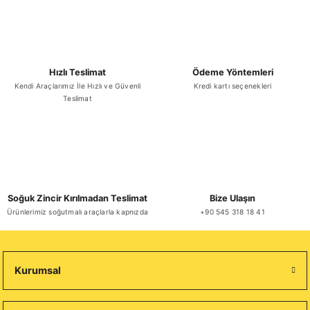
Sepete Ekle
TÜKENDİ
Hızlı Teslimat
Ödeme Yöntemleri
YENİ
Kendi Araçlarımız İle Hızlı ve Güvenli
Kredi kartı seçenekleri
Pasta Mancini Spaghetti Makarna 1 Kg x 6 Adet
Teslimat
₺ 4.827,11
Soğuk Zincir Kırılmadan Teslimat
Bize Ulaşın
Stokta Yok
Ürünlerimiz soğutmalı araçlarla kapnızda
+90 545 318 18 41
Kurumsal