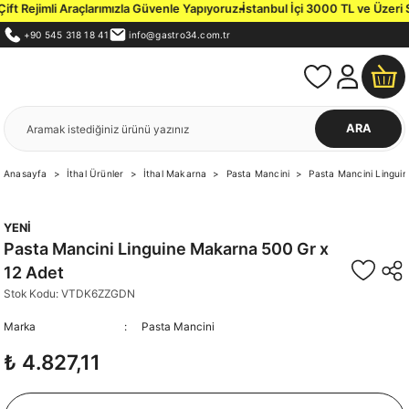
jimli Araçlarımızla Güvenle Yapıyoruz.
İstanbul İçi 3000 TL ve Üzeri Sipari
+90 545 318 18 41
info@gastro34.com.tr
ARA
Anasayfa
İthal Ürünler
İthal Makarna
Pasta Mancini
Pasta Mancini Lingui
YENİ
Pasta Mancini Linguine Makarna 500 Gr x
12 Adet
Stok Kodu: VTDK6ZZGDN
Marka
Pasta Mancini
₺ 4.827,11