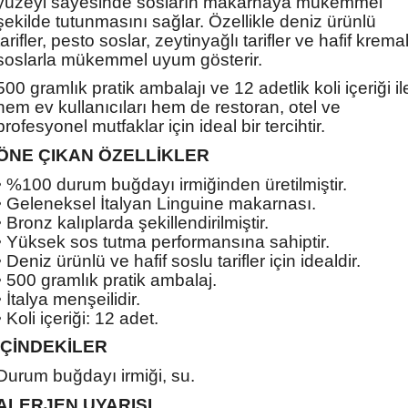
yüzeyi sayesinde sosların makarnaya mükemmel
şekilde tutunmasını sağlar. Özellikle deniz ürünlü
tarifler, pesto soslar, zeytinyağlı tarifler ve hafif kremal
soslarla mükemmel uyum gösterir.
500 gramlık pratik ambalajı ve 12 adetlik koli içeriği il
hem ev kullanıcıları hem de restoran, otel ve
profesyonel mutfaklar için ideal bir tercihtir.
ÖNE ÇIKAN ÖZELLİKLER
• %100 durum buğdayı irmiğinden üretilmiştir.
• Geleneksel İtalyan Linguine makarnası.
• Bronz kalıplarda şekillendirilmiştir.
• Yüksek sos tutma performansına sahiptir.
• Deniz ürünlü ve hafif soslu tarifler için idealdir.
• 500 gramlık pratik ambalaj.
• İtalya menşeilidir.
• Koli içeriği: 12 adet.
İÇİNDEKİLER
Durum buğdayı irmiği, su.
ALERJEN UYARISI