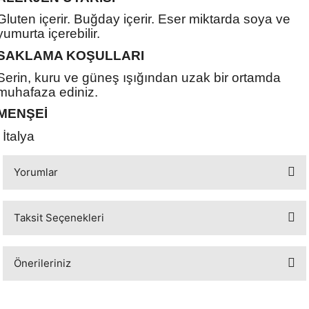
Gluten içerir. Buğday içerir. Eser miktarda soya ve
yumurta içerebilir.
SAKLAMA KOŞULLARI
Serin, kuru ve güneş ışığından uzak bir ortamda
muhafaza ediniz.
MENŞEİ
İtalya
Yorumlar
Taksit Seçenekleri
Bu ürüne ilk yorumu siz yapın!
Önerileriniz
Yorum Yaz
Bu ürünün fiyat bilgisi, resim, ürün açıklamalarında ve diğer konularda
yetersiz gördüğünüz noktaları öneri formunu kullanarak tarafımıza