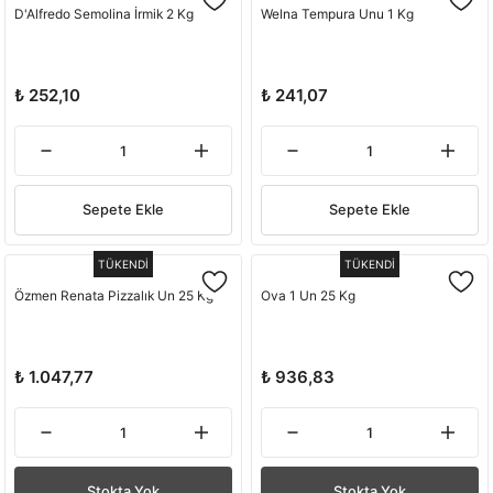
D'Alfredo Semolina İrmik 2 Kg
Welna Tempura Unu 1 Kg
₺ 252,10
₺ 241,07
Sepete Ekle
Sepete Ekle
TÜKENDİ
TÜKENDİ
Özmen Renata Pizzalık Un 25 Kg
Ova 1 Un 25 Kg
₺ 1.047,77
₺ 936,83
Stokta Yok
Stokta Yok