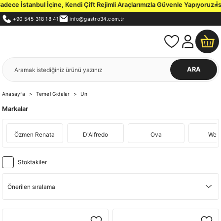
ce İstanbul İçine, Kendi Çift Rejimli Araçlarımızla Güvenle Yapıyoruz.
İsta
+90 545 318 18 41
info@gastro34.com.tr
ARA
Anasayfa
Temel Gıdalar
Un
Markalar
Özmen Renata
D'Alfredo
Ova
Wel
Stoktakiler