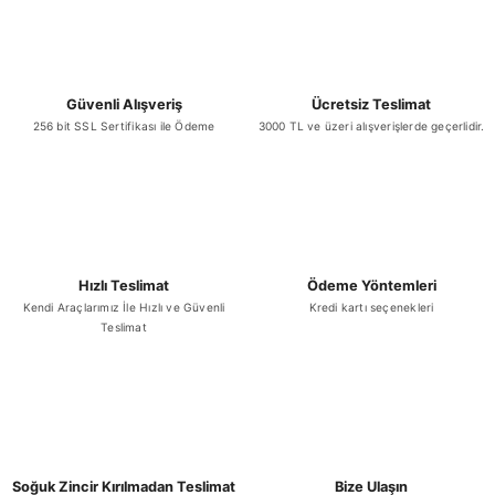
Sepete Ekle
Toyohashİ Kimchi Sosu 1.8 Litre
Güvenli Alışveriş
Ücretsiz Teslimat
Gönder
256 bit SSL Sertifikası ile Ödeme
3000 TL ve üzeri alışverişlerde geçerlidir.
₺ 873,14
Hızlı Teslimat
Ödeme Yöntemleri
Sepete Ekle
Kendi Araçlarımız İle Hızlı ve Güvenli
Kredi kartı seçenekleri
Teslimat
Akaji Soya Sosu 750 ml
₺ 196,95
Soğuk Zincir Kırılmadan Teslimat
Bize Ulaşın