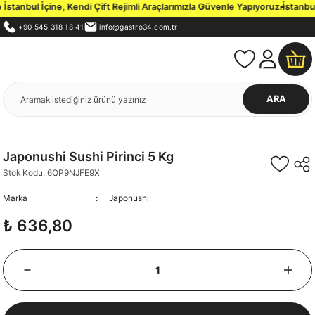
tanbul İçine, Kendi Çift Rejimli Araçlarımızla Güvenle Yapıyoruz.
İstanbul 
+90 545 318 18 41
info@gastro34.com.tr
ARA
Japonushi Sushi Pirinci 5 Kg
Stok Kodu: 6QP9NJFE9X
Marka
Japonushi
₺ 636,80