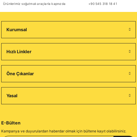
Ürünlerimiz soğutmalı araçlarla kapnızda
+90 545 318 18 41
Sepete Ekle
Kurumsal
Akaji Light Soya Sosu 750 ml
Hızlı Linkler
₺ 151,65
Öne Çıkanlar
Yasal
Sepete Ekle
YENİ
Dolco Gold Edamame 1 Kg
E-Bülten
Kampanya ve duyurulardan haberdar olmak için bültene kayıt olabilirsiniz.