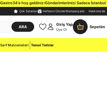
tro34'e hoş geldiniz.
Gönderimlerimizi Sadece İstanbul İçine
Çok Satanlar
Haftanın Ürünleri
Kampanyalar
Hakkımızda
Giriş Yap
ARA
Sepetim
Üye Ol
Sarf Malzemeleri
Temel Tatlılar