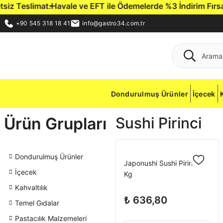
z Teslimat.
Havale ve EFT ile Ödemelerde %3 İndirim Fırsatı.
G
+90 545 318 18 41
info@gastro34.com.tr
Dondurulmuş Ürünler
İçecek
Ürün Grupları
Sushi Pirinci
Dondurulmuş Ürünler
Japonushi Sushi Pirinci 5
İçecek
Kg
Kahvaltılık
₺ 636,80
Temel Gıdalar
Pastacılık Malzemeleri