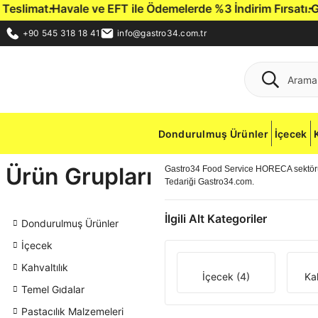
slimat.
Havale ve EFT ile Ödemelerde %3 İndirim Fırsatı.
Gastr
+90 545 318 18 41
info@gastro34.com.tr
Dondurulmuş Ürünler
İçecek
Ürün Grupları
Gastro34 Food Service HORECA sektörün
Tedariği Gastro34.com.
İlgili Alt Kategoriler
Dondurulmuş Ürünler
İçecek
Kahvaltılık
İçecek
(4)
Ka
Temel Gıdalar
Pastacılık Malzemeleri