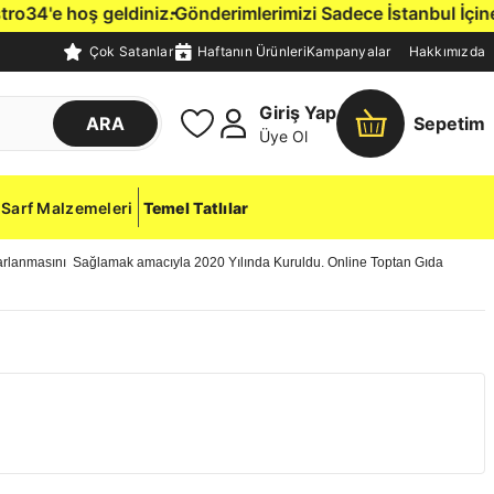
4'e hoş geldiniz.
Gönderimlerimizi Sadece İstanbul İçine, Ke
Çok Satanlar
Haftanın Ürünleri
Kampanyalar
Hakkımızda
Giriş Yap
ARA
Sepetim
Üye Ol
Sarf Malzemeleri
Temel Tatlılar
zarlanmasını Sağlamak amacıyla 2020 Yılında Kuruldu. Online Toptan Gıda