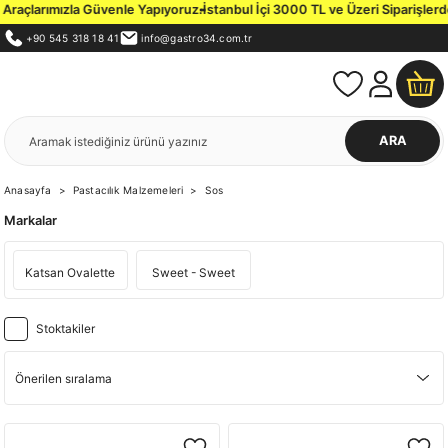
Araçlarımızla Güvenle Yapıyoruz.
İstanbul İçi 3000 TL ve Üzeri Siparişlerde 
+90 545 318 18 41
info@gastro34.com.tr
ARA
Anasayfa
Pastacılık Malzemeleri
Sos
Markalar
Katsan Ovalette
Sweet - Sweet
Stoktakiler