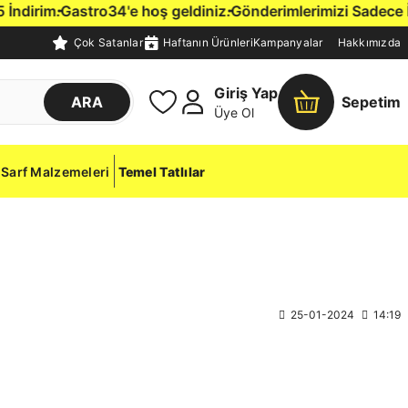
irim.
Gastro34'e hoş geldiniz.
Gönderimlerimizi Sadece İstan
Çok Satanlar
Haftanın Ürünleri
Kampanyalar
Hakkımızda
Giriş Yap
ARA
Sepetim
Üye Ol
Sarf Malzemeleri
Temel Tatlılar
25-01-2024
14:19