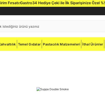
Fırsatı.
Gastro34 Hediye Çeki ile İlk Siparişinize Özel %5 İnd
Kahvaltılık
Temel Gıdalar
Pastacılık Malzemeleri
İthal Ürünler