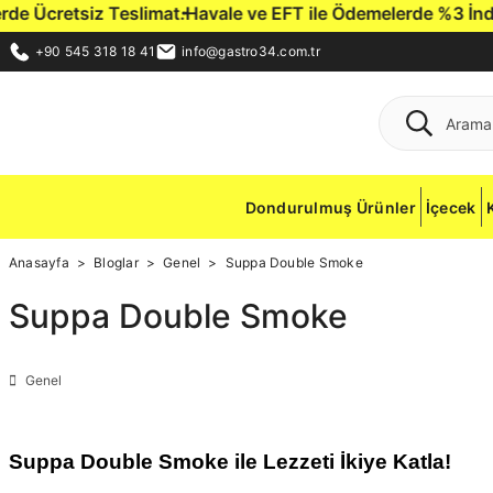
 Ücretsiz Teslimat.
Havale ve EFT ile Ödemelerde %3 İndirim 
+90 545 318 18 41
info@gastro34.com.tr
Dondurulmuş Ürünler
İçecek
Anasayfa
Bloglar
Genel
Suppa Double Smoke
Suppa Double Smoke
Genel
Suppa Double Smoke ile Lezzeti İkiye Katla!