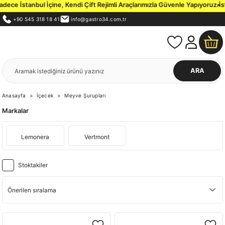
ce İstanbul İçine, Kendi Çift Rejimli Araçlarımızla Güvenle Yapıyoruz.
İsta
+90 545 318 18 41
info@gastro34.com.tr
ARA
Anasayfa
İçecek
Meyve Şurupları
Markalar
Lemonera
Vertmont
Stoktakiler