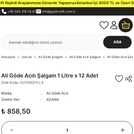
ejimli Araçlarımızla Güvenle Yapıyoruz.
İstanbul İçi 3000 TL ve Üzeri Sipari
+90 545 318 18 41
info@gastro34.com.tr
ARA
Anasayfa
İçecek
Ali Göde Şalgam
Ali Göde Acılı Şalgam
Ali Göde Acılı Şal
Ali Göde Acılı Şalgam 1 Litre x 12 Adet
Stok Kodu: VUV5XQYLL4
Marka
Ali Göde Acılı
Üretim Yeri
ADANA
₺ 858,50