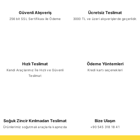
Ali Göde Acılı Şalgam 330 ml x 20 Adet
Gönder
Güvenli Alışveriş
Ücretsiz Teslimat
256 bit SSL Sertifikası ile Ödeme
3000 TL ve üzeri alışverişlerde geçerlidir.
₺ 678,82
Sepete Ekle
Hızlı Teslimat
Ödeme Yöntemleri
Kendi Araçlarımız İle Hızlı ve Güvenli
Kredi kartı seçenekleri
Teslimat
Ali Göde Sade Şalgam 330 ml x 20 Adet
₺ 678,82
Soğuk Zincir Kırılmadan Teslimat
Bize Ulaşın
Ürünlerimiz soğutmalı araçlarla kapnızda
+90 545 318 18 41
Sepete Ekle