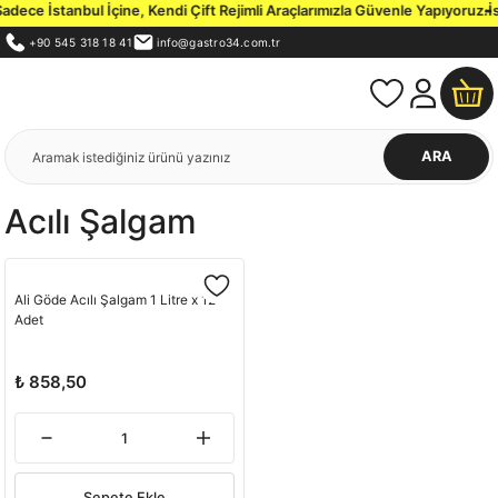
dece İstanbul İçine, Kendi Çift Rejimli Araçlarımızla Güvenle Yapıyoruz.
İs
+90 545 318 18 41
info@gastro34.com.tr
ARA
Acılı Şalgam
Ali Göde Acılı Şalgam 1 Litre x 12
Adet
₺ 858,50
Sepete Ekle