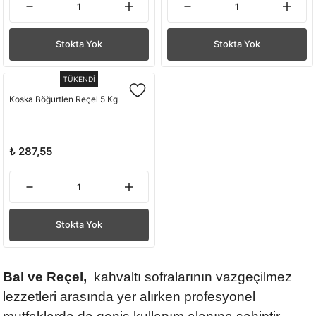
Stokta Yok
Stokta Yok
TÜKENDİ
Koska Böğurtlen Reçel 5 Kg
₺ 287,55
Stokta Yok
Bal ve Reçel,
kahvaltı sofralarının vazgeçilmez
lezzetleri arasında yer alırken profesyonel