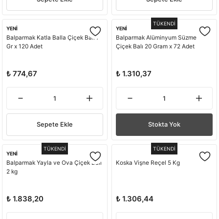
TÜKENDİ
YENİ
YENİ
Balparmak Katla Balla Çiçek Balı 7
Balparmak Alüminyum Süzme
Gr x 120 Adet
Çiçek Balı 20 Gram x 72 Adet
₺ 774,67
₺ 1.310,37
Sepete Ekle
Stokta Yok
TÜKENDİ
TÜKENDİ
YENİ
Balparmak Yayla ve Ova Çiçek Balı
Koska Vişne Reçel 5 Kg
2 kg
₺ 1.838,20
₺ 1.306,44