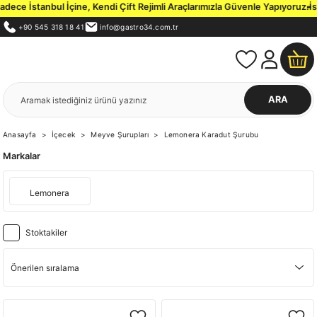
ce İstanbul İçine, Kendi Çift Rejimli Araçlarımızla Güvenle Yapıyoruz.
İsta
+90 545 318 18 41
info@gastro34.com.tr
ARA
Anasayfa
İçecek
Meyve Şurupları
Lemonera Karadut Şurubu
Markalar
Lemonera
Stoktakiler