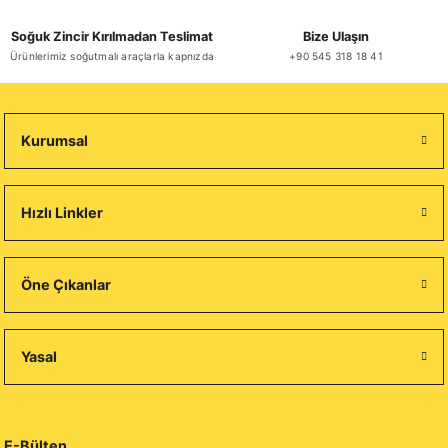
Soğuk Zincir Kırılmadan Teslimat
Bize Ulaşın
Ürünlerimiz soğutmalı araçlarla kapnızda
+90 545 318 18 41
Kurumsal
Hızlı Linkler
Öne Çıkanlar
Yasal
E-Bülten