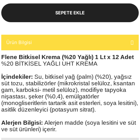
SEPETE EKLE
Ürün Bilgisi
Flene Bitkisel Krema (%20 Yağlı) 1 Lt x 12 Adet
%20 BİTKİSEL YAĞLI UHT KREMA
İçindekiler:
Su, bitkisel yağ (palm) (%20), yağsız
süt tozu, stabilizörler (mikrokristal selüloz, ksantan
gam, karboksi- metil selüloz), modifiye tapyoka
nişastası, şeker (%0,4), emülgatörler
(monogliseritlerin tartarik asit esterleri, soya lesitini),
asitlik düzenleyici (potasyum sitrat).
Alerjen Bilgisi:
Alerjen madde (soya lesitini ve süt
ve süt ürünleri) içerir.