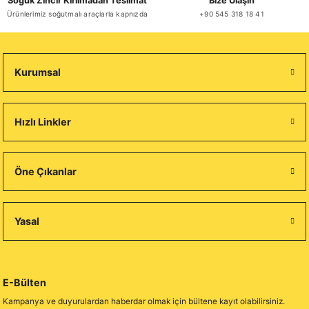
Soğuk Zincir Kırılmadan Teslimat
Bize Ulaşın
Ürünlerimiz soğutmalı araçlarla kapnızda
+90 545 318 18 41
Stokta Yok
Kurumsal
TÜKENDİ
Flene Mozarella Sticks 1 Kg
Hızlı Linkler
₺ 279,34
Öne Çıkanlar
Yasal
Stokta Yok
E-Bülten
Kampanya ve duyurulardan haberdar olmak için bültene kayıt olabilirsiniz.