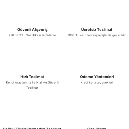
Sepete Ekle
TÜKENDİ
Flene Donuk Mozarella Küp 2 Kg
Güvenli Alışveriş
Ücretsiz Teslimat
Gönder
256 bit SSL Sertifikası ile Ödeme
3000 TL ve üzeri alışverişlerde geçerlidir.
₺ 223,21
Hızlı Teslimat
Ödeme Yöntemleri
Stokta Yok
Kendi Araçlarımız İle Hızlı ve Güvenli
Kredi kartı seçenekleri
Teslimat
TÜKENDİ
Flene Donuk Mozarella Rende 2 Kg
₺ 555,50