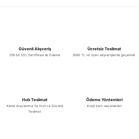
Ürün fiyatı diğer sitelerden daha pahalı.
Bu ürüne benzer farklı alternatifler olmalı.
Güvenli Alışveriş
Ücretsiz Teslimat
256 bit SSL Sertifikası ile Ödeme
3000 TL ve üzeri alışverişlerde geçerlidir.
Gönder
Hızlı Teslimat
Ödeme Yöntemleri
Kendi Araçlarımız İle Hızlı ve Güvenli
Kredi kartı seçenekleri
Teslimat