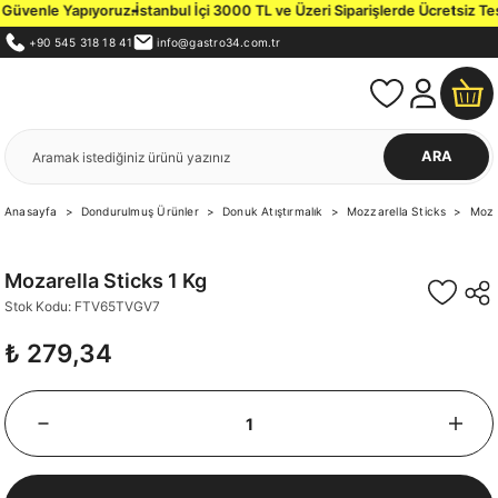
venle Yapıyoruz.
İstanbul İçi 3000 TL ve Üzeri Siparişlerde Ücretsiz Teslim
+90 545 318 18 41
info@gastro34.com.tr
ARA
Anasayfa
Dondurulmuş Ürünler
Donuk Atıştırmalık
Mozzarella Sticks
Moza
Mozarella Sticks 1 Kg
Stok Kodu: FTV65TVGV7
₺ 279,34