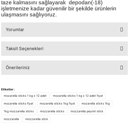
taze kalmasını sağlayarak depodan(-18)
işletmenize kadar güvenilir bir şekilde ürünlerin
ulaşmasını sağlıyoruz.
Yorumlar
Taksit Seçenekleri
Bu ürüne ilk yorumu siz yapın!
Önerileriniz
Yorum Yaz
Bu ürünün fiyat bilgisi, resim, ürün açıklamalarında ve diğer konularda
yetersiz gördüğünüz noktaları öneri formunu kullanarak tarafımıza
Etiketler :
iletebilirsiniz.
mozarella sticks 1 kg x 12 adet
mozarella sticks 1 kg x 12 adet fiyat
Görüş ve önerileriniz için teşekkür ederiz.
mozarella sticks fiyat
mozarella sticks 1kg fiyat
mozarella sticks 1kg
1kg mozzarella sticks
mozzarella sticks
mozzarella peyniri stick
Ürün resmi kalitesiz, bozuk veya görüntülenemiyor.
mozzarella
mozzarella stick
Ürün açıklamasında eksik bilgiler bulunuyor.
Ürün bilgilerinde hatalar bulunuyor.