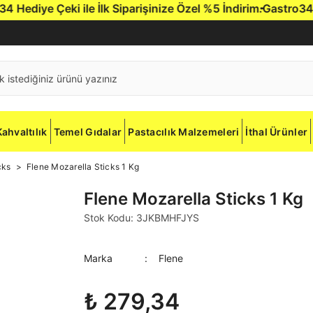
le İlk Siparişinize Özel %5 İndirim.
Gastro34'e hoş geldiniz
Kahvaltılık
Temel Gıdalar
Pastacılık Malzemeleri
İthal Ürünler
cks
Flene Mozarella Sticks 1 Kg
Flene Mozarella Sticks 1 Kg
Stok Kodu: 3JKBMHFJYS
Marka
Flene
₺ 279,34