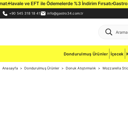
EFT ile Ödemelerde %3 İndirim Fırsatı.
Gastro34 Hediye Çeki i
+90 545 318 18 41
info@gastro34.com.tr
Dondurulmuş Ürünler
İçecek
Anasayfa
Dondurulmuş Ürünler
Donuk Atıştırmalık
Mozzarella Sti