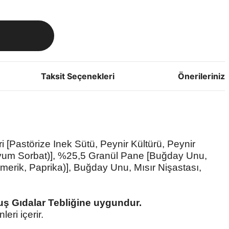
Taksit Seçenekleri
Önerileriniz
i [Pastörize Inek Sütü, Peynir Kültürü, Peynir
yum Sorbat)], %25,5 Granül Pane [Buğday Unu,
merik, Paprika)], Buğday Unu, Mısır Nişastası,
ş Gıdalar Tebliğine uygundur.
leri içerir.