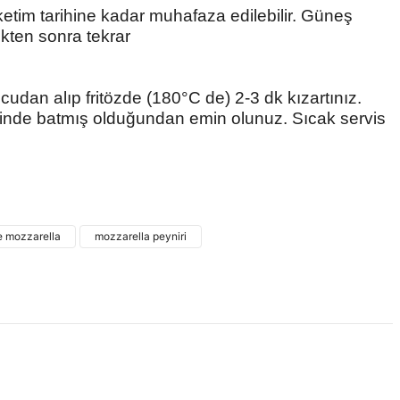
etim tarihine kadar muhafaza edilebilir. Güneş
kten sonra tekrar
udan alıp fritözde (180°C de) 2-3 dk kızartınız.
inde batmış olduğundan emin olunuz. Sıcak servis
 ve diğer konularda yetersiz gördüğünüz noktaları öneri formunu
ne ilk yorumu siz yapın!
e mozzarella
mozzarella peyniri
Yorum Yaz