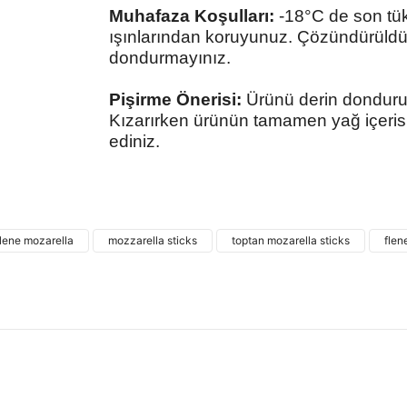
Muhafaza Koşulları:
-18°C de son tük
ışınlarından koruyunuz. Çözündürüldü
dondurmayınız.
Pişirme Önerisi:
Ürünü derin donduruc
Kızarırken ürünün tamamen yağ içeris
ediniz.
Bu ürünün fiyat bilgisi, resim, ürün açıklamalarında
kullanarak tarafımıza iletebilirsiniz.
Bu ürü
Görüş ve önerileriniz için teşekkür ederiz.
flene mozarella
mozzarella sticks
toptan mozarella sticks
flen
Ürün resmi kalitesiz, bozuk veya görüntülenemiyor.
Ürün açıklamasında eksik bilgiler bulunuyor.
Ürün bilgilerinde hatalar bulunuyor.
Ürün fiyatı diğer sitelerden daha pahalı.
Bu ürüne benzer farklı alternatifler olmalı.