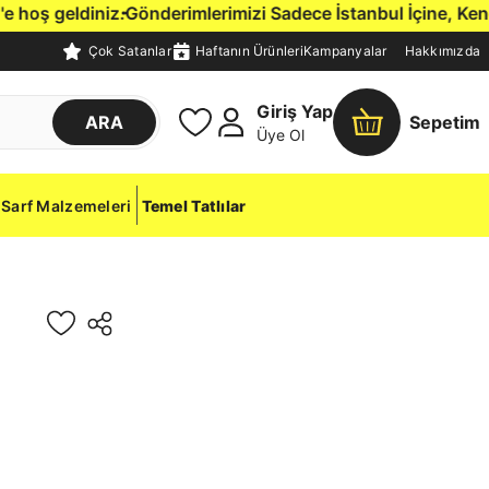
.
Gönderimlerimizi Sadece İstanbul İçine, Kendi Çift Rejimli
Çok Satanlar
Haftanın Ürünleri
Kampanyalar
Hakkımızda
Giriş Yap
ARA
Sepetim
Üye Ol
Sarf Malzemeleri
Temel Tatlılar