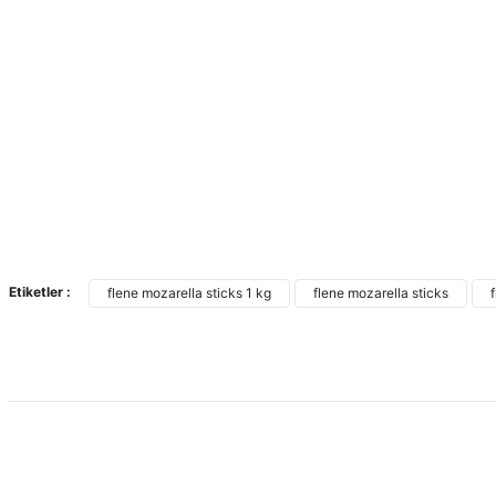
Etiketler :
flene mozarella sticks 1 kg
flene mozarella sticks