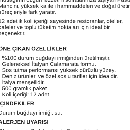
Mancini, yüksek kaliteli hammaddeleri ve doğal üreti
süreçleriyle fark yaratır.
12 adetlik koli içeriği sayesinde restoranlar, oteller,
kafeler ve toplu tüketim noktaları için ideal bir
seçenektir.
ÖNE ÇIKAN ÖZELLİKLER
• %100 durum buğdayı irmiğinden üretilmiştir.
• Geleneksel İtalyan Calamarata formu.
• Sos tutma performansı yüksek pürüzlü yüzey.
• Deniz ürünleri ve özel soslu tarifler için idealdir.
• İtalya menşeilidir.
• 500 gramlık paket.
• Koli içeriği: 12 adet.
İÇİNDEKİLER
Durum buğdayı irmiği, su.
ALERJEN UYARISI