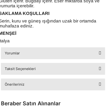
Gluten içerir. Buğday içerir. Eser miktarda soya ve
yumurta içerebilir.
SAKLAMA KOŞULLARI
Serin, kuru ve güneş ışığından uzak bir ortamda
muhafaza ediniz.
MENŞEİ
İtalya
Yorumlar
Taksit Seçenekleri
Bu ürüne ilk yorumu siz yapın!
Önerileriniz
Yorum Yaz
Bu ürünün fiyat bilgisi, resim, ürün açıklamalarında ve diğer konularda
yetersiz gördüğünüz noktaları öneri formunu kullanarak tarafımıza
Beraber Satın Alınanlar
iletebilirsiniz.