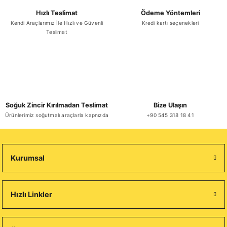
Hızlı Teslimat
Ödeme Yöntemleri
Sepete Ekle
Kendi Araçlarımız İle Hızlı ve Güvenli
Kredi kartı seçenekleri
Teslimat
YENİ
Pasta Mancini Spaghettoni Makarna 500 Gr x 12 Adet
₺ 4.827,11
Soğuk Zincir Kırılmadan Teslimat
Bize Ulaşın
Ürünlerimiz soğutmalı araçlarla kapnızda
+90 545 318 18 41
Sepete Ekle
Kurumsal
Hızlı Linkler