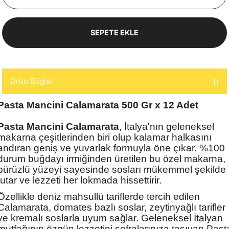
SEPETE EKLE
Ürün Bilgisi
Pasta Mancini Calamarata 500 Gr x 12 Adet
Pasta Mancini Calamarata
, İtalya'nın geleneksel
makarna çeşitlerinden biri olup kalamar halkasını
andıran geniş ve yuvarlak formuyla öne çıkar. %100
durum buğdayı irmiğinden üretilen bu özel makarna,
pürüzlü yüzeyi sayesinde sosları mükemmel şekilde
tutar ve lezzeti her lokmada hissettirir.
Özellikle deniz mahsullü tariflerde tercih edilen
Calamarata, domates bazlı soslar, zeytinyağlı tarifler
ve kremalı soslarla uyum sağlar. Geleneksel İtalyan
mutfağının özgün lezzetini sofralarınıza taşıyan Past