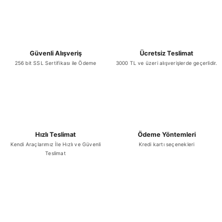
YENİ
Misson Parmesan Grana Padano 200 Gr (18 Aylık)
Gönder
Güvenli Alışveriş
Ücretsiz Teslimat
₺ 353,50
256 bit SSL Sertifikası ile Ödeme
3000 TL ve üzeri alışverişlerde geçerlidir.
Sepete Ekle
TÜKENDİ
Hızlı Teslimat
Ödeme Yöntemleri
YENİ
Kendi Araçlarımız İle Hızlı ve Güvenli
Kredi kartı seçenekleri
Kaanlar Suda Mozzarella 125 Gr x 24 Adet
Teslimat
₺ 2.035,15