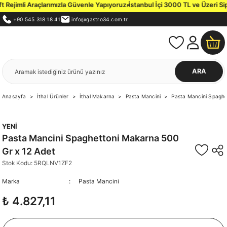
imli Araçlarımızla Güvenle Yapıyoruz.
İstanbul İçi 3000 TL ve Üzeri Siparişl
+90 545 318 18 41
info@gastro34.com.tr
ARA
Anasayfa
İthal Ürünler
İthal Makarna
Pasta Mancini
Pasta Mancini Spaghe
YENİ
Pasta Mancini Spaghettoni Makarna 500
Gr x 12 Adet
Stok Kodu: 5RQLNV1ZF2
Marka
Pasta Mancini
₺ 4.827,11