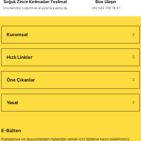
Soğuk Zincir Kırılmadan Teslimat
Bize Ulaşın
Stokta Yok
Ürünlerimiz soğutmalı araçlarla kapnızda
+90 545 318 18 41
Kurumsal
Hızlı Linkler
Öne Çıkanlar
Yasal
E-Bülten
Kampanya ve duyurulardan haberdar olmak için bültene kayıt olabilirsiniz.