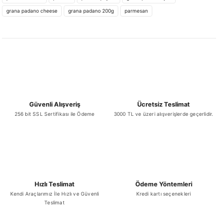
₺ 45,96
grana padano cheese
grana padano 200g
parmesan
Ürün fiyatı diğer sitelerden daha pahalı.
Bu ürüne benzer farklı alternatifler olmalı.
Sepete Ekle
Barilla Penne Rigate N:73 500 Gram
Gönder
Güvenli Alışveriş
Ücretsiz Teslimat
256 bit SSL Sertifikası ile Ödeme
3000 TL ve üzeri alışverişlerde geçerlidir.
₺ 50,55
Sepete Ekle
Hızlı Teslimat
Ödeme Yöntemleri
Kendi Araçlarımız İle Hızlı ve Güvenli
Kredi kartı seçenekleri
Teslimat
Grana Padano Parmesan Parça Vakumlu 2,5 Kg