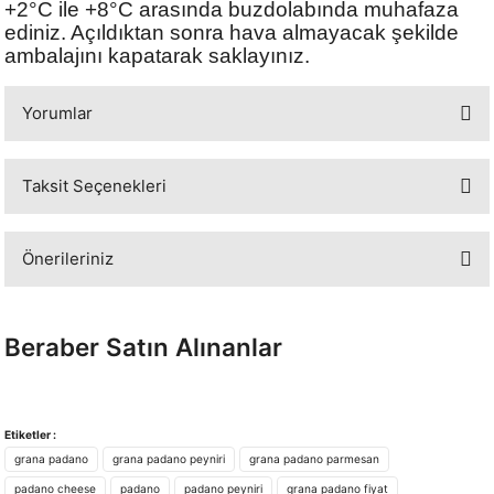
+2°C ile +8°C arasında buzdolabında muhafaza
ediniz. Açıldıktan sonra hava almayacak şekilde
ambalajını kapatarak saklayınız.
Yorumlar
Taksit Seçenekleri
Bu ürüne ilk yorumu siz yapın!
Önerileriniz
Yorum Yaz
Bu ürünün fiyat bilgisi, resim, ürün açıklamalarında ve diğer konularda
yetersiz gördüğünüz noktaları öneri formunu kullanarak tarafımıza
Beraber Satın Alınanlar
iletebilirsiniz.
Görüş ve önerileriniz için teşekkür ederiz.
Barilla Spaghetti No:5 500 Gram
Ürün resmi kalitesiz, bozuk veya görüntülenemiyor.
Etiketler :
grana padano
grana padano peyniri
grana padano parmesan
Ürün açıklamasında eksik bilgiler bulunuyor.
padano cheese
padano
padano peyniri
grana padano fiyat
Ürün bilgilerinde hatalar bulunuyor.