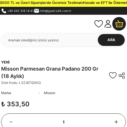
000 TL ve Üzeri Siparişlerde Ücretsiz Teslimat.
Havale ve EFT ile Ödemelerd
+90 545 318 18 41
info@gastro34.com.tr
ARA
YENİ
Misson Parmesan Grana Padano 200 Gr
(18 Aylık)
Stok Kodu: L3ZJ67QNSQ
Marka
Misson
₺ 353,50