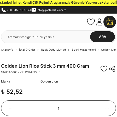
bul İçine, Kendi Çift Rejimli Araçlarımızla Güvenle Yapıyoruz.
İstanbul İçi
+90 545 318 18 41
info@gastro34.com.tr
ARA
Anasayfa
İthal Ürünler
Uzak Doğu Mutfağı
Sushi Malzemeleri
Golden Lion
Golden Lion Rice Stick 3 mm 400 Gram
Stok Kodu: YVYDWAX9MP
Marka
Golden Lion
₺ 52,52