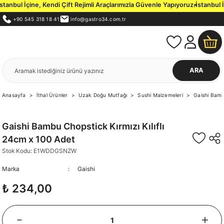
nbul İçine, Kendi Çift Rejimli Araçlarımızla Güvenle Yapıyoruz.
İstanbul İç
+90 545 318 18 41
info@gastro34.com.tr
ARA
Anasayfa
İthal Ürünler
Uzak Doğu Mutfağı
Sushi Malzemeleri
Gaishi Bambu
Gaishi Bambu Chopstick Kırmızı Kılıflı
24cm x 100 Adet
Stok Kodu: E1WDDGSNZW
Marka
Gaishi
₺ 234,00