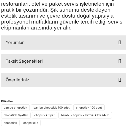
restoranları, otel ve paket servis işletmeleri için
pratik bir çözümdür. Şık sunumu destekleyen
estetik tasarımı ve çevre dostu doğal yapısıyla
profesyonel mutfakların güvenle tercih ettiği servis
ekipmanları arasında yer alır.
Yorumlar
Taksit Seçenekleri
Bu ürüne ilk yorumu siz yapın!
Önerileriniz
Yorum Yaz
Bu ürünün fiyat bilgisi, resim, ürün açıklamalarında ve diğer konularda
yetersiz gördüğünüz noktaları öneri formunu kullanarak tarafımıza
Etiketler :
iletebilirsiniz.
bambu chopstick
bambu chopstick 100 adet
chopstick 100 adet
Görüş ve önerileriniz için teşekkür ederiz.
chopstick fiyatları
chopstick fiyat
bambu chopstick kırmızı kılıflı 24cm
chopstick
chopsticks
Ürün resmi kalitesiz, bozuk veya görüntülenemiyor.