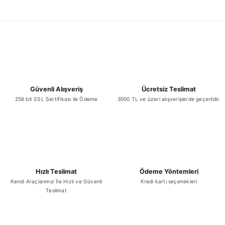
Ürün açıklamasında eksik bilgiler bulunuyor.
Ürün bilgilerinde hatalar bulunuyor.
Ürün fiyatı diğer sitelerden daha pahalı.
Bu ürüne benzer farklı alternatifler olmalı.
Güvenli Alışveriş
Ücretsiz Teslimat
256 bit SSL Sertifikası ile Ödeme
3000 TL ve üzeri alışverişlerde geçerlidir.
Gönder
Hızlı Teslimat
Ödeme Yöntemleri
Kendi Araçlarımız İle Hızlı ve Güvenli
Kredi kartı seçenekleri
Teslimat