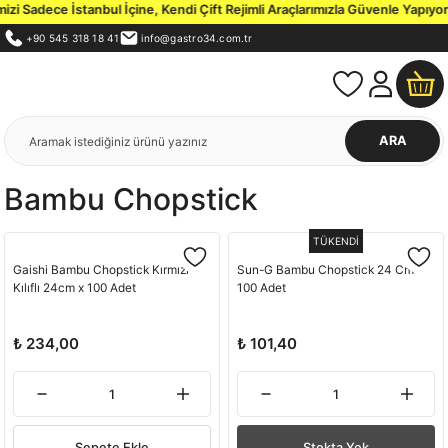
i Sadece İstanbul İçine, Kendi Çift Rejimli Araçlarımızla Güvenle Yapıyoru
+90 545 318 18 41
info@gastro34.com.tr
ARA
Bambu Chopstick
TÜKENDİ
Gaishi Bambu Chopstick Kırmızı
Sun-G Bambu Chopstick 24 Cm
Kılıflı 24cm x 100 Adet
100 Adet
₺ 234,00
₺ 101,40
Sepete Ekle
Stokta Yok