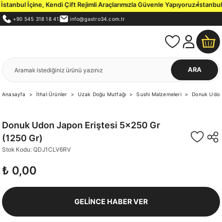
anbul İçine, Kendi Çift Rejimli Araçlarımızla Güvenle Yapıyoruz.
İstanbul İ
+90 545 318 18 41
info@gastro34.com.tr
ARA
Anasayfa
İthal Ürünler
Uzak Doğu Mutfağı
Sushi Malzemeleri
Donuk Udon 
Donuk Udon Japon Eriştesi 5x250 Gr
(1250 Gr)
Stok Kodu: QDJ1CLV6RV
₺ 0,00
GELİNCE HABER VER