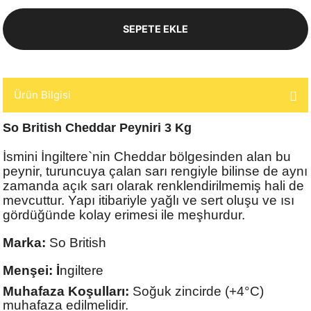
SEPETE EKLE
Ürün Bilgisi
So British Cheddar Peyniri 3 Kg
İsmini İngiltere`nin Cheddar bölgesinden alan bu
peynir, turuncuya çalan sarı rengiyle bilinse de aynı
zamanda açık sarı olarak renklendirilmemiş hali de
mevcuttur. Yapı itibariyle yağlı ve sert oluşu ve ısı
gördüğünde kolay erimesi ile meşhurdur.
Marka:
So British
Menşei: İ
ngiltere
Muhafaza Koşulları:
Soğuk zincirde (+4°C)
muhafaza edilmelidir.