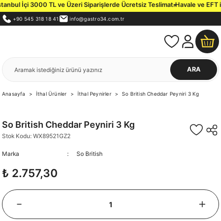
anbul İçi 3000 TL ve Üzeri Siparişlerde Ücretsiz Teslimat.
Havale ve EFT il
+90 545 318 18 41
info@gastro34.com.tr
ARA
Anasayfa
İthal Ürünler
İthal Peynirler
So British Cheddar Peyniri 3 Kg
So British Cheddar Peyniri 3 Kg
Stok Kodu: WX89521GZ2
Marka
So British
₺ 2.757,30