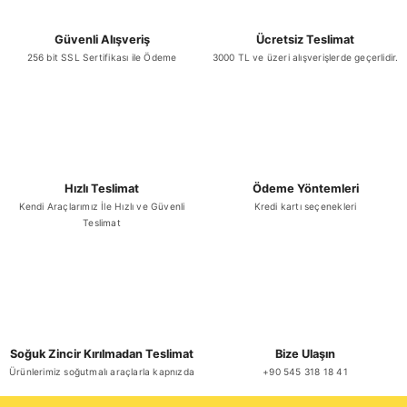
Güvenli Alışveriş
Ücretsiz Teslimat
256 bit SSL Sertifikası ile Ödeme
3000 TL ve üzeri alışverişlerde geçerlidir.
Gönder
Hızlı Teslimat
Ödeme Yöntemleri
Kendi Araçlarımız İle Hızlı ve Güvenli
Kredi kartı seçenekleri
Teslimat
Soğuk Zincir Kırılmadan Teslimat
Bize Ulaşın
Ürünlerimiz soğutmalı araçlarla kapnızda
+90 545 318 18 41