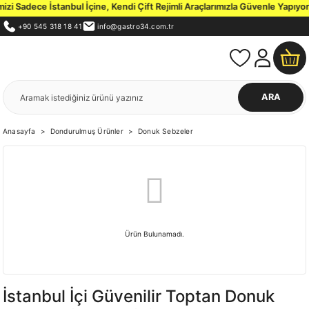
i Sadece İstanbul İçine, Kendi Çift Rejimli Araçlarımızla Güvenle Yapıyoru
+90 545 318 18 41
info@gastro34.com.tr
ARA
Anasayfa
Dondurulmuş Ürünler
Donuk Sebzeler
Ürün Bulunamadı.
İstanbul İçi Güvenilir Toptan Donuk