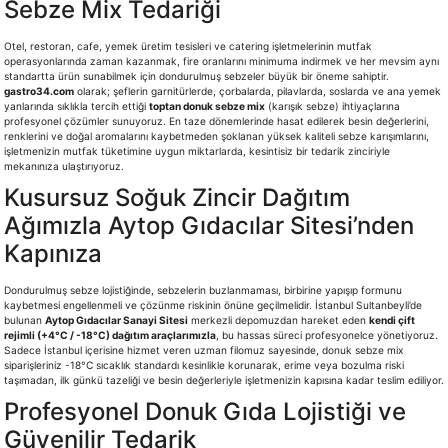
Sebze Mix Tedariği
Otel, restoran, cafe, yemek üretim tesisleri ve catering işletmelerinin mutfak
operasyonlarında zaman kazanmak, fire oranlarını minimuma indirmek ve her mevsim aynı
standartta ürün sunabilmek için dondurulmuş sebzeler büyük bir öneme sahiptir.
gastro34.com
olarak; şeflerin garnitürlerde, çorbalarda, pilavlarda, soslarda ve ana yemek
yanlarında sıklıkla tercih ettiği
toptan donuk sebze mix
(karışık sebze) ihtiyaçlarına
profesyonel çözümler sunuyoruz. En taze dönemlerinde hasat edilerek besin değerlerini,
renklerini ve doğal aromalarını kaybetmeden şoklanan yüksek kaliteli sebze karışımlarını,
işletmenizin mutfak tüketimine uygun miktarlarda, kesintisiz bir tedarik zinciriyle
mekanınıza ulaştırıyoruz.
Kusursuz Soğuk Zincir Dağıtım
Ağımızla Aytop Gıdacılar Sitesi’nden
Kapınıza
Dondurulmuş sebze lojistiğinde, sebzelerin buzlanmaması, birbirine yapışıp formunu
kaybetmesi engellenmeli ve çözünme riskinin önüne geçilmelidir. İstanbul Sultanbeyli’de
bulunan
Aytop Gıdacılar Sanayi Sitesi
merkezli depomuzdan hareket eden
kendi çift
rejimli (+4°C / -18°C) dağıtım araçlarımızla
, bu hassas süreci profesyonelce yönetiyoruz.
Sadece İstanbul içerisine hizmet veren uzman filomuz sayesinde, donuk sebze mix
siparişleriniz -18°C sıcaklık standardı kesinlikle korunarak, erime veya bozulma riski
taşımadan, ilk günkü tazeliği ve besin değerleriyle işletmenizin kapısına kadar teslim ediliyor.
Profesyonel Donuk Gıda Lojistiği ve
Güvenilir Tedarik