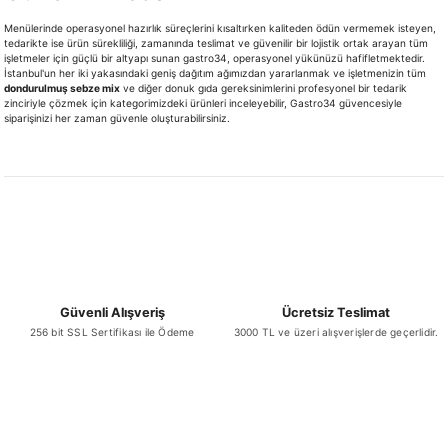
Menülerinde operasyonel hazırlık süreçlerini kısaltırken kaliteden ödün vermemek isteyen,
tedarikte ise ürün sürekliliği, zamanında teslimat ve güvenilir bir lojistik ortak arayan tüm
işletmeler için güçlü bir altyapı sunan gastro34, operasyonel yükünüzü hafifletmektedir.
İstanbul'un her iki yakasındaki geniş dağıtım ağımızdan yararlanmak ve işletmenizin tüm
dondurulmuş sebze mix
ve diğer donuk gıda gereksinimlerini profesyonel bir tedarik
zinciriyle çözmek için kategorimizdeki ürünleri inceleyebilir, Gastro34 güvencesiyle
siparişinizi her zaman güvenle oluşturabilirsiniz.
Güvenli Alışveriş
Ücretsiz Teslimat
256 bit SSL Sertifikası ile Ödeme
3000 TL ve üzeri alışverişlerde geçerlidir.