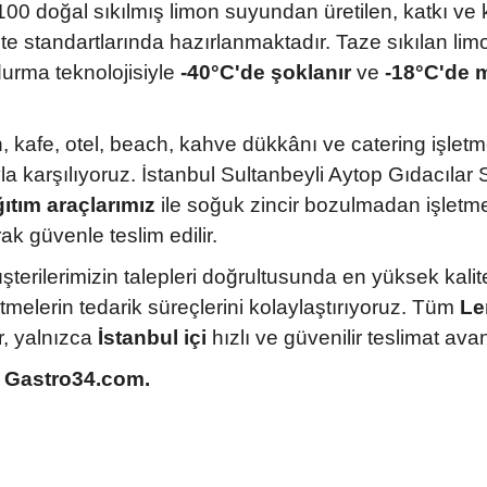
100 doğal sıkılmış limon suyundan üretilen, katkı v
lite standartlarında hazırlanmaktadır. Taze sıkılan li
urma teknolojisiyle
-40°C'de şoklanır
ve
-18°C'de 
, kafe, otel, beach, kahve dükkânı ve catering işletm
ıyla karşılıyoruz. İstanbul Sultanbeyli Aytop Gıdacıl
ğıtım araçlarımız
ile soğuk zincir bozulmadan işletmeni
ak güvenle teslim edilir.
üşterilerimizin talepleri doğrultusunda en yüksek kalite
tmelerin tedarik süreçlerini kolaylaştırıyoruz. Tüm
Le
r, yalnızca
İstanbul içi
hızlı ve güvenilir teslimat avant
i, Gastro34.com.