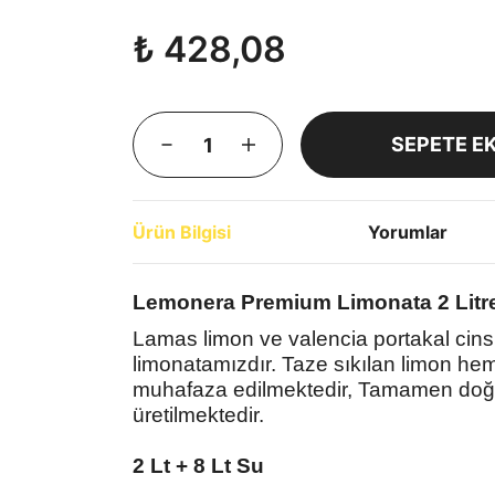
₺ 428,08
SEPETE E
Ürün Bilgisi
Yorumlar
Lemonera Premium Limonata 2 Litr
Lamas limon ve valencia portakal cinsi
limonatamızdır.
Taze sıkılan limon h
muhafaza edilmektedir, Tamamen doğa
üretilmektedir.
2 Lt + 8 Lt Su