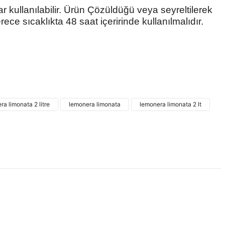
r kullanılabilir. Ürün Çözüldüğü veya seyreltilerek
rece sıcaklıkta 48 saat içeririnde kullanılmalıdır.
 ve diğer konularda yetersiz gördüğünüz noktaları öneri formunu
ne ilk yorumu siz yapın!
ra limonata 2 litre
lemonera limonata
lemonera limonata 2 lt
Yorum Yaz