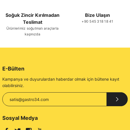
Soğuk Zincir Kırılmadan
Bize Ulaşın
Gönder
Teslimat
+90 545 318 18 41
Ürünlerimiz soğutmalı araçlarla
kapnızda
E-Bülten
Kampanya ve duyurulardan haberdar olmak için bültene kayıt
olabilirsiniz.
Sosyal Medya