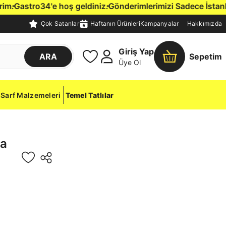
.
Gastro34'e hoş geldiniz.
Gönderimlerimizi Sadece İstanbul İ
Çok Satanlar
Haftanın Ürünleri
Kampanyalar
Hakkımızda
Giriş Yap
ARA
Sepetim
Üye Ol
Sarf Malzemeleri
Temel Tatlılar
ta