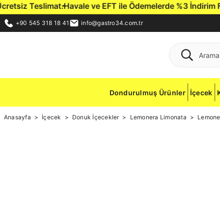
tsiz Teslimat.
Havale ve EFT ile Ödemelerde %3 İndirim Fırsa
+90 545 318 18 41
info@gastro34.com.tr
Dondurulmuş Ürünler
İçecek
Anasayfa
İçecek
Donuk İçecekler
Lemonera Limonata
Lemoner