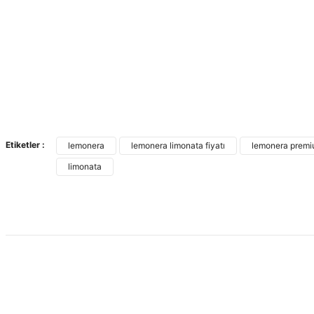
Etiketler :
lemonera
lemonera limonata fiyatı
lemonera premiu
limonata