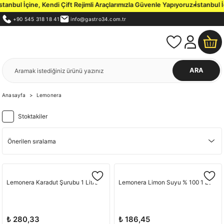
nbul İçine, Kendi Çift Rejimli Araçlarımızla Güvenle Yapıyoruz.
İstanbul İç
+90 545 318 18 41
info@gastro34.com.tr
ARA
Anasayfa
Lemonera
Stoktakiler
Lemonera Karadut Şurubu 1 Litre
Lemonera Limon Suyu % 100 1 Lt
₺ 280,33
₺ 186,45