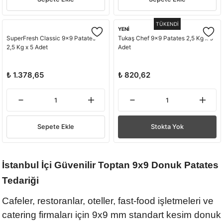
TÜKENDİ
YENİ
SuperFresh Classic 9x9 Patates
Tukaş Chef 9x9 Patates 2,5 Kg x 5
2,5 Kg x 5 Adet
Adet
₺ 1.378,65
₺ 820,62
Sepete Ekle
Stokta Yok
İstanbul İçi Güvenilir Toptan 9x9 Donuk Patates
Tedariği
Cafeler, restoranlar, oteller, fast-food işletmeleri ve
catering firmaları için 9x9 mm standart kesim donuk