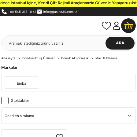
e İstanbul İçine, Kendi Çift Rejimli Araçlarımızla Güvenle Yapıyoruz.
İstan
+90 545 318 18 41
info@gastro34.com.tr
ARA
Anasayfa
Dondurulmuş Ürünler
Donuk Atıştırmalık
Mac & Cheese
Markalar
Emba
Stoktakiler