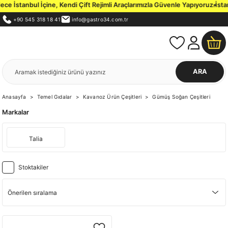
 İstanbul İçine, Kendi Çift Rejimli Araçlarımızla Güvenle Yapıyoruz.
İstanb
+90 545 318 18 41
info@gastro34.com.tr
ARA
Anasayfa
Temel Gıdalar
Kavanoz Ürün Çeşitleri
Gümüş Soğan Çeşitleri
Markalar
Talia
Stoktakiler