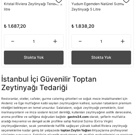
Kristal Riviera Zeytinyağı Teneke 5
Yudum Egemden Natürel Sızma
litre
Zeytinyağı 5 Litre
₺ 1.687,20
₺ 1.838,20
Stokta Yok
Stokta Yok
İstanbul İçi Güvenilir Toptan
Zeytinyağı Tedariği
Restoranlar, oteller, cafeler, gurme catering şirketleri ve soğuk meze imalathaneleri için
Akdeniz ve Ege mutfağının kalbi sayılan zeytinyağının kalitesi, sunulan tabakların premium
niteliğini belirleyen en temel unsurdur. Salataların, soğuk zeytinyağlı yemeklerin, özel
marinasyonların ve imza sosların lezzet derinliği, kullanılan zeytinyağının asitlik derecesine,
aroma profiline ve saflığına doğrudan bağlıdır.
gastro34.com
olarak; şeflerin mutfakta
aradığı meyvemsi ve dengeli acılık profiline sahip Natürel Sızma (Extra Virgin)
zeytinyağlarından, sıcak yemeklerde hafiflik sağlayan yüksek kaliteli Riviera zeytinyağı
seçeneklerine kadar geniş bir yelpazede
toptan
Zeytin Yağları
ihtiyaçlarına profesyonel
çözümler sunuyoruz. Sektörün güvenilir markalarına ait, mutfak maliyetlerinizi ve porsiyon