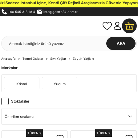
 Sadece İstanbul İçine, Kendi Çift Rejimli Araçlarımızla Güvenle Yapıyoruz
+90 545 318 18 41
info@gastro34.com.tr
ARA
Anasayfa
Temel Gıdalar
Sıvı Yağlar
Zeytin Yağları
Markalar
Kristal
Yudum
Stoktakiler
TÜKENDİ
TÜKENDİ