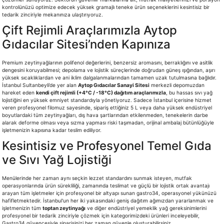
kontrolünüzü optimize edecek yüksek gramajlı teneke ürün seçeneklerini kesintisiz bir
tedarik zinciriyle mekanınıza ulaştırıyoruz.
Çift Rejimli Araçlarımızla Aytop
Gıdacılar Sitesi’nden Kapınıza
Premium zeytinyağlarının polifenol değerlerini, benzersiz aromasını, berraklığını ve asitlik
dengesini koruyabilmesi; depolama ve lojistik süreçlerinde doğrudan güneş ışığından, aşırı
yüksek sıcaklıklardan ve ani iklim dalgalanmalarından tamamen uzak tutulmasına bağlıdır.
İstanbul Sultanbeyli’de yer alan
Aytop Gıdacılar Sanayi Sitesi
merkezli depomuzdan
hareket eden
kendi çift rejimli (+4°C / -18°C) dağıtım araçlarımızla
, bu hassas sıvı yağ
lojistiğini en yüksek emniyet standardıyla yönetiyoruz. Sadece İstanbul içerisine hizmet
veren profesyonel filomuz sayesinde, sipariş ettiğiniz 5 L veya daha yüksek endüstriyel
boyutlardaki tüm zeytinyağları, dış hava şartlarından etkilenmeden, tenekelerin darbe
alarak deforme olması veya sızma yapması riski taşımadan, orijinal ambalaj bütünlüğüyle
işletmenizin kapısına kadar teslim ediliyor.
Kesintisiz ve Profesyonel Temel Gıda
ve Sıvı Yağ Lojistiği
Menülerinde her zaman aynı seçkin lezzet standardını sunmak isteyen, mutfak
operasyonlarında ürün sürekliliği, zamanında teslimat ve güçlü bir lojistik ortak avantajı
arayan tüm işletmeler için profesyonel bir altyapı sunan gastro34, operasyonel yükünüzü
hafifletmektedir. İstanbul'un her iki yakasındaki geniş dağıtım ağımızdan yararlanmak ve
işletmenizin tüm
toptan zeytinyağı
ve diğer endüstriyel yemeklik yağ gereksinimlerini
profesyonel bir tedarik zinciriyle çözmek için kategorimizdeki ürünleri inceleyebilir,
Gastro34 güvencesiyle siparişinizi her zaman güvenle oluşturabilirsiniz.